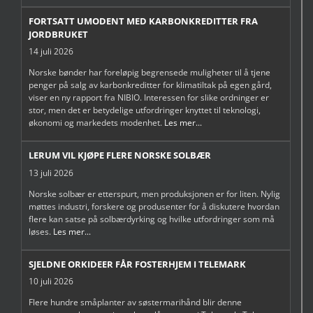
FORTSATT UMODENT MED KARBONKREDITTER FRA
JORDBRUKET
14 juli 2026
Norske bønder har foreløpig begrensede muligheter til å tjene
penger på salg av karbonkreditter for klimatiltak på egen gård,
viser en ny rapport fra NIBIO. Interessen for slike ordninger er
stor, men det er betydelige utfordringer knyttet til teknologi,
økonomi og markedets modenhet.
Les mer...
LERUM VIL KJØPE FLERE NORSKE SOLBÆR
13 juli 2026
Norske solbær er etterspurt, men produksjonen er for liten. Nylig
møttes industri, forskere og produsenter for å diskutere hvordan
flere kan satse på solbærdyrking og hvilke utfordringer som må
løses.
Les mer...
SJELDNE ORKIDEER FÅR FOSTERHJEM I TELEMARK
10 juli 2026
Flere hundre småplanter av søstermarihånd blir denne