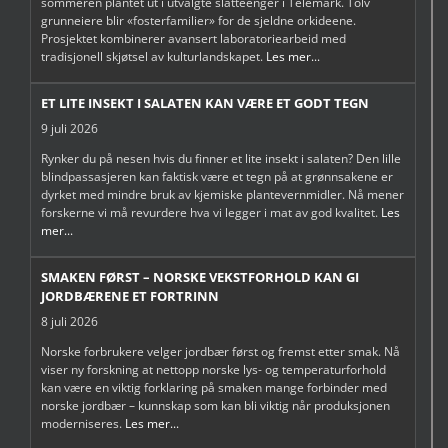
sommeren plantet ut i utvalgte slåtteenger i Telemark. Tolv
grunneiere blir «fosterfamilier» for de sjeldne orkideene.
Prosjektet kombinerer avansert laboratoriearbeid med
tradisjonell skjøtsel av kulturlandskapet.
Les mer...
ET LITE INSEKT I SALATEN KAN VÆRE ET GODT TEGN
9 juli 2026
Rynker du på nesen hvis du finner et lite insekt i salaten? Den lille
blindpassasjeren kan faktisk være et tegn på at grønnsakene er
dyrket med mindre bruk av kjemiske plantevernmidler. Nå mener
forskerne vi må revurdere hva vi legger i mat av god kvalitet.
Les
mer...
SMAKEN FØRST – NORSKE VEKSTFORHOLD KAN GI
JORDBÆRENE ET FORTRINN
8 juli 2026
Norske forbrukere velger jordbær først og fremst etter smak. Nå
viser ny forskning at nettopp norske lys- og temperaturforhold
kan være en viktig forklaring på smaken mange forbinder med
norske jordbær – kunnskap som kan bli viktig når produksjonen
moderniseres.
Les mer...