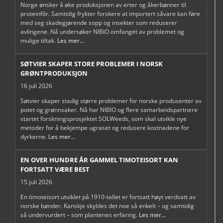
Norge ønsker å øke produksjonen av erter og åkerbønner til
proteinfôr. Samtidig frykter forskere at importert såvare kan føre
med seg skadegjørende sopp og insekter som reduserer
avlingene. Nå undersøker NIBIO omfanget av problemet og
mulige tiltak.
Les mer...
SØTVIER SKAPER STORE PROBLEMER I NORSK
GRØNTPRODUKSJON
16 juli 2026
Søtvier skaper stadig større problemer for norske produsenter av
potet og grønnsaker. Nå har NIBIO og flere samarbeidspartnere
startet forskningsprosjektet SOLWeeds, som skal utvikle nye
metoder for å bekjempe ugraset og redusere kostnadene for
dyrkerne.
Les mer...
EN OVER HUNDRE ÅR GAMMEL TIMOTEISORT KAN
FORTSATT VÆRE BEST
15 juli 2026
En timoteisort utviklet på 1910-tallet er fortsatt høyt verdsatt av
norske bønder. Kanskje skyldes det noe så enkelt – og samtidig
så undervurdert – som plantenes erfaring.
Les mer...