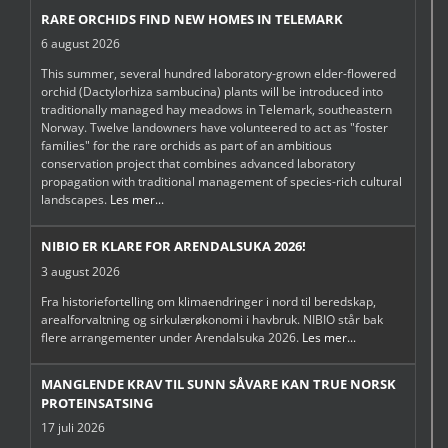
RARE ORCHIDS FIND NEW HOMES IN TELEMARK
6 august 2026
This summer, several hundred laboratory-grown elder-flowered
orchid (Dactylorhiza sambucina) plants will be introduced into
traditionally managed hay meadows in Telemark, southeastern
Norway. Twelve landowners have volunteered to act as "foster
families" for the rare orchids as part of an ambitious
conservation project that combines advanced laboratory
propagation with traditional management of species-rich cultural
landscapes.
Les mer...
NIBIO ER KLARE FOR ARENDALSUKA 2026!
3 august 2026
Fra historiefortelling om klimaendringer i nord til beredskap,
arealforvaltning og sirkulærøkonomi i havbruk. NIBIO står bak
flere arrangementer under Arendalsuka 2026.
Les mer...
MANGLENDE KRAV TIL SUNN SÅVARE KAN TRUE NORSK
PROTEINSATSING
17 juli 2026