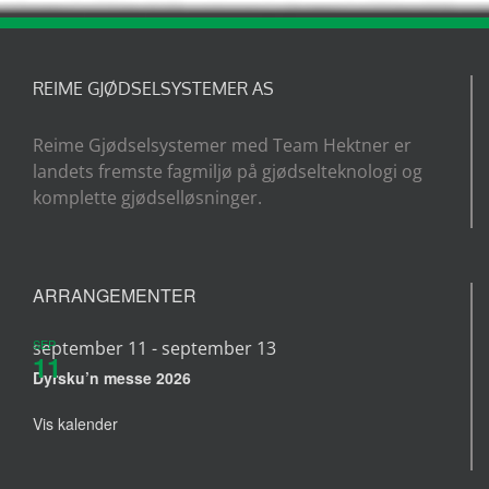
REIME GJØDSELSYSTEMER AS
Reime Gjødselsystemer med Team Hektner er
landets fremste fagmiljø på gjødselteknologi og
komplette gjødselløsninger.
ARRANGEMENTER
SEP
september 11
-
september 13
11
Dyrsku’n messe 2026
Vis kalender