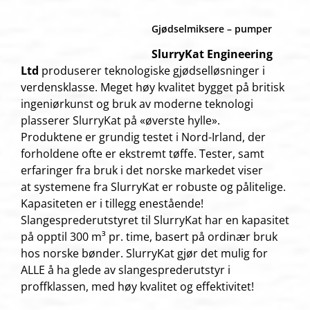
Gjødselmiksere – pumper
SlurryKat Engineering
Ltd
produserer teknologiske gjødselløsninger i
verdensklasse. Meget høy kvalitet bygget på britisk
ingeniørkunst og bruk av moderne teknologi
plasserer SlurryKat på «øverste hylle».
Produktene er grundig testet i Nord-Irland, der
forholdene ofte er ekstremt tøffe. Tester, samt
erfaringer fra bruk i det norske markedet viser
at systemene fra SlurryKat er robuste og pålitelige.
Kapasiteten er i tillegg enestående!
Slangesprederutstyret til SlurryKat har en kapasitet
på opptil 300 m³ pr. time, basert på ordinær bruk
hos norske bønder. SlurryKat gjør det mulig for
ALLE å ha glede av slangesprederutstyr i
proffklassen, med høy kvalitet og effektivitet!