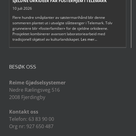
SJELDNE ORKIDEER FÅR FOSTERHJEM I TELEMARK
10 juli 2026
Flere hundre småplanter av søstermarihånd blir denne
sommeren plantet ut i utvalgte slåtteenger i Telemark. Tolv
grunneiere blir «fosterfamilier» for de sjeldne orkideene.
Prosjektet kombinerer avansert laboratoriearbeid med
tradisjonell skjøtsel av kulturlandskapet.
Les mer...
BESØK OSS
Reime Gjødselsystemer
Nedre Rælingsveg 516
2008 Fjerdingby
Kontakt oss
Telefon: 63 83 90 00
Org nr: 927 650 487