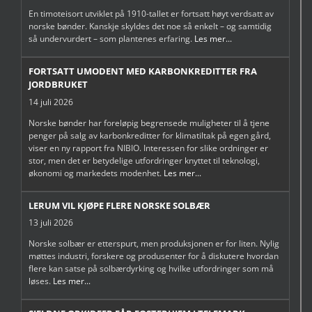
En timoteisort utviklet på 1910-tallet er fortsatt høyt verdsatt av
norske bønder. Kanskje skyldes det noe så enkelt – og samtidig
så undervurdert – som plantenes erfaring.
Les mer...
FORTSATT UMODENT MED KARBONKREDITTER FRA
JORDBRUKET
14 juli 2026
Norske bønder har foreløpig begrensede muligheter til å tjene
penger på salg av karbonkreditter for klimatiltak på egen gård,
viser en ny rapport fra NIBIO. Interessen for slike ordninger er
stor, men det er betydelige utfordringer knyttet til teknologi,
økonomi og markedets modenhet.
Les mer...
LERUM VIL KJØPE FLERE NORSKE SOLBÆR
13 juli 2026
Norske solbær er etterspurt, men produksjonen er for liten. Nylig
møttes industri, forskere og produsenter for å diskutere hvordan
flere kan satse på solbærdyrking og hvilke utfordringer som må
løses.
Les mer...