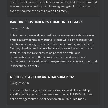
environment. Researchers have now, for the first time, estimated
how much is washed out of a Norwegian agricultural catchment
over the course of an entire year.
Les mer...
RARE ORCHIDS FIND NEW HOMES IN TELEMARK
6 august 2026
This summer, several hundred laboratory-grown elder-flowered
orchid (Dactylorhiza sambucina) plants will be introduced into
traditionally managed hay meadows in Telemark, southeastern
Norway. Twelve landowners have volunteered to act as "foster
families" for the rare orchids as part of an ambitious
conservation project that combines advanced laboratory
propagation with traditional management of species-rich cultural
landscapes.
Les mer...
NIBIO ER KLARE FOR ARENDALSUKA 2026!
3 august 2026
Fra historiefortelling om klimaendringer i nord til beredskap,
arealforvaltning og sirkulærøkonomi i havbruk. NIBIO står bak
flere arrangementer under Arendalsuka 2026.
Les mer...