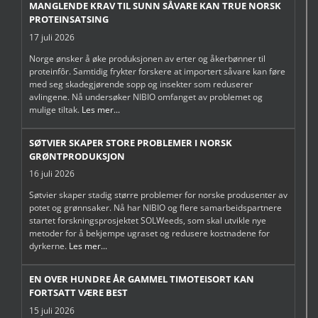
MANGLENDE KRAV TIL SUNN SÅVARE KAN TRUE NORSK
PROTEINSATSING
17 juli 2026
Norge ønsker å øke produksjonen av erter og åkerbønner til
proteinfôr. Samtidig frykter forskere at importert såvare kan føre
med seg skadegjørende sopp og insekter som reduserer
avlingene. Nå undersøker NIBIO omfanget av problemet og
mulige tiltak.
Les mer...
SØTVIER SKAPER STORE PROBLEMER I NORSK
GRØNTPRODUKSJON
16 juli 2026
Søtvier skaper stadig større problemer for norske produsenter av
potet og grønnsaker. Nå har NIBIO og flere samarbeidspartnere
startet forskningsprosjektet SOLWeeds, som skal utvikle nye
metoder for å bekjempe ugraset og redusere kostnadene for
dyrkerne.
Les mer...
EN OVER HUNDRE ÅR GAMMEL TIMOTEISORT KAN
FORTSATT VÆRE BEST
15 juli 2026