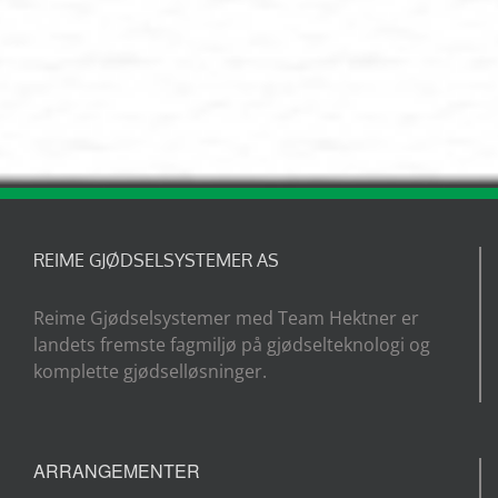
REIME GJØDSELSYSTEMER AS
Reime Gjødselsystemer med Team Hektner er
landets fremste fagmiljø på gjødselteknologi og
komplette gjødselløsninger.
ARRANGEMENTER