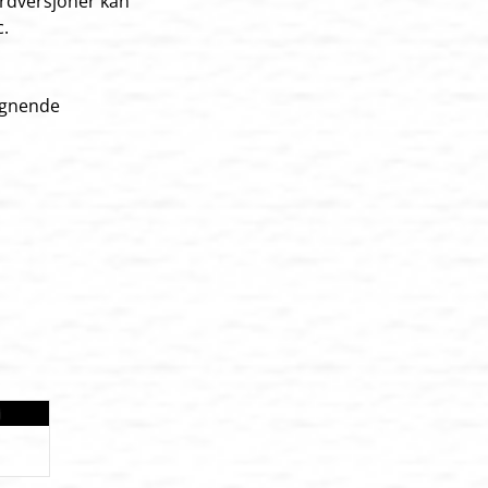
ardversjoner kan
c.
lignende