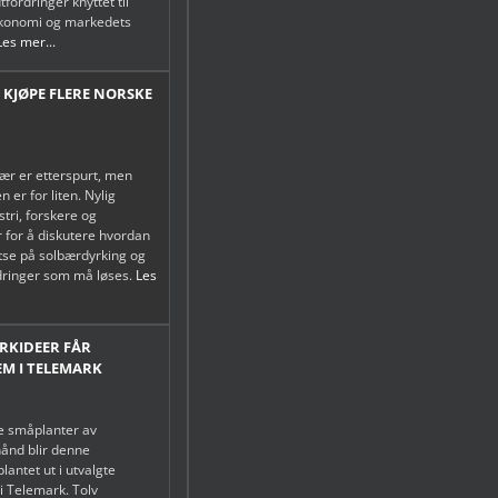
tfordringer knyttet til
økonomi og markedets
Les mer...
 KJØPE FLERE NORSKE
ær er etterspurt, men
 er for liten. Nylig
tri, forskere og
 for å diskutere hvordan
atse på solbærdyrking og
rdringer som må løses.
Les
ORKIDEER FÅR
EM I TELEMARK
e småplanter av
ånd blir denne
antet ut i utvalgte
i Telemark. Tolv