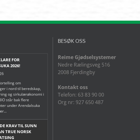
BESØK OSS
Reime Gjødselsystemer
KLARE FOR
Nedre Rælingsveg 516
UKA 2026!
2008 Fjerdingby
026
fortelling om
Kontakt oss
er i nord til beredskap,
Telefon: 63 83 90 00
tning og sirkulærøkonomi i
IO står bak flere
Org nr: 927 650 487
ter under Arendalsuka
r...
E KRAV TIL SUNN
AN TRUE NORSK
ATSING