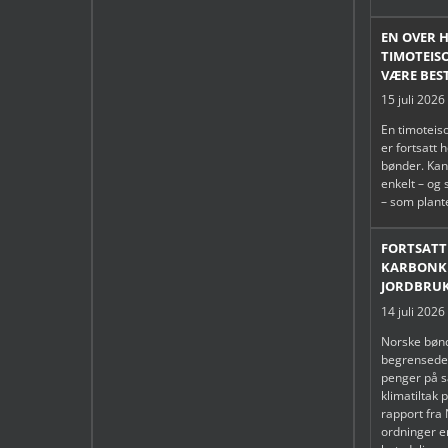
EN OVER 
TIMOTEIS
VÆRE BES
15 juli 2026
En timoteiso
er fortsatt 
bønder. Kan
enkelt – og
– som plant
FORTSAT
KARBONKR
JORDBRU
14 juli 2026
Norske bønd
begrensede 
penger på s
klimatiltak 
rapport fra 
ordninger e