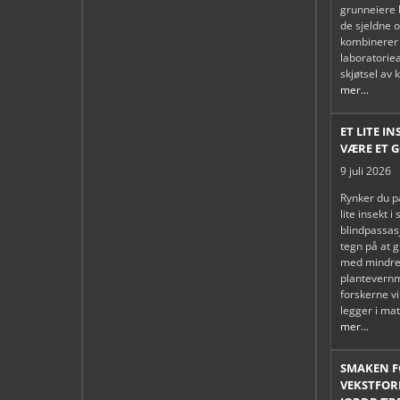
grunneiere b
de sjeldne 
kombinerer
laboratorie
skjøtsel av 
mer...
ET LITE I
VÆRE ET 
9 juli 2026
Rynker du p
lite insekt i
blindpassas
tegn på at 
med mindre
plantevern
forskerne v
legger i mat
mer...
SMAKEN F
VEKSTFOR