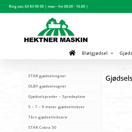
Skip
Ring oss:
63 83 90 00
| man - fre 08.00 - 16.00 |
to
content
Bløtgjødsel
Gjød
STAR gjødselvogner
Gjødsel
OLBY gjødselvogner
Gjødselspreder – Spredeplate
5 – 7 – 9 meter gjødselmikser
Tårn gjødselmiksere
STAR Cobra 50