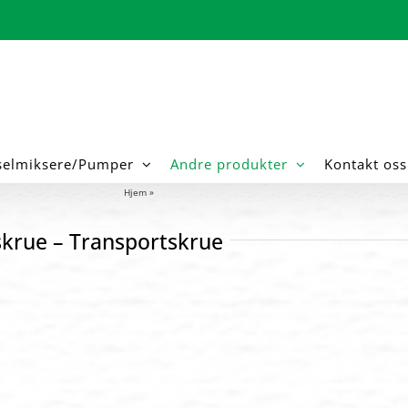
selmiksere/Pumper
Andre produkter
Kontakt oss
Hjem
»
Gjødselskrue- Transportskrue
skrue – Transportskrue