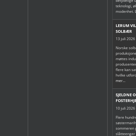
betydelige u
teknologi, 
modenhet.
LERUM VIL
SOLBÆR
13 juli 2026
Norske solb
produksjonen
møttes indus
produsenter
flere kan s
hvilke utfo
mer...
SJELDNE 
FOSTERHJ
10 juli 2026
Flere hundr
søstermarih
sommeren pl
slåtteenger 