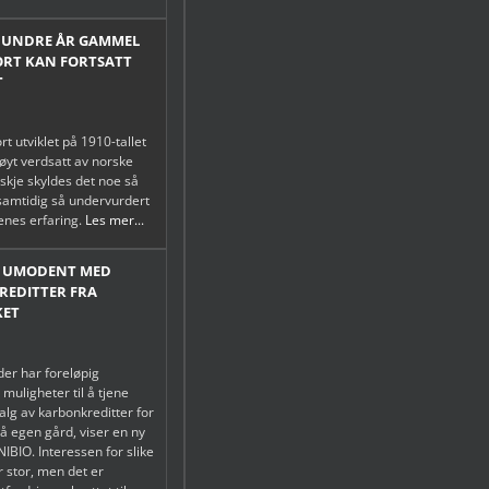
HUNDRE ÅR GAMMEL
ORT KAN FORTSATT
T
rt utviklet på 1910-tallet
høyt verdsatt av norske
skje skyldes det noe så
 samtidig så undervurdert
enes erfaring.
Les mer...
T UMODENT MED
EDITTER FRA
KET
er har foreløpig
muligheter til å tjene
alg av karbonkreditter for
på egen gård, viser en ny
NIBIO. Interessen for slike
r stor, men det er