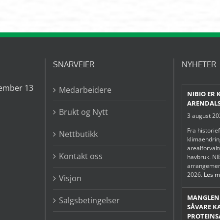
SNARVEIER
NYHETER
ember 13
Medarbeidere
NIBIO ER 
ARENDALS
Brukt og Nytt
3 august 2
Fra historie
Nettbutikk
klimaendring
arealforval
Kontakt oss
havbruk. NIB
arrangemen
2026.
Les me
Visjon
MANGLEND
Salgsbetingelser
SÅVARE K
PROTEINS