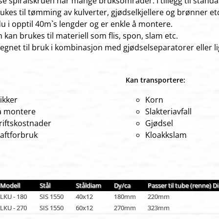
se spiralskruen har mange bruksområder. I tillegg til stand
kes til tømming av kulverter, gjødselkjellere og brønner et
du i opptil 40m`s lengder og er enkle å montere.
 kan brukes til materiell som flis, spon, slam etc.
egnet til bruk i kombinasjon med gjødselseparatorer eller 
Kan transportere:
sikker
Korn
å montere
Slakteriavfall
riftskostnader
Gjødsel
raftforbruk
Kloakkslam
Modell
Stål
Ståldiam
Dy/ca
Passer til tube (renne) Di
LKU - 180
SIS 1550
40x12
180mm
220mm
LKU - 270
SIS 1550
60x12
270mm
323mm