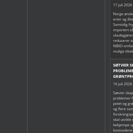
17 juli 2026
Norge ønske
erter og åke
Samtidig fry
importert s
skadegjøren
reduserer a
NIBIO omfa
mulige tilta
SØTVIER 
PROBLEME
GRØNTPR
16 juli 2026
Søtvier skap
problemer f
potet og gr
og flere sa
forsknings
skal utvikle
bekjempe u
kostnadene 