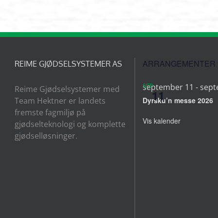
ARRANGEMENTER
REIME GJØDSELSYSTEMER AS
SEP
september 11
-
sept
Reime Gjødselsystemer med
11
Team Hektner er landets
Dyrsku’n messe 2026
fremste fagmiljø på
Vis kalender
gjødselteknologi og komplette
gjødselløsninger.