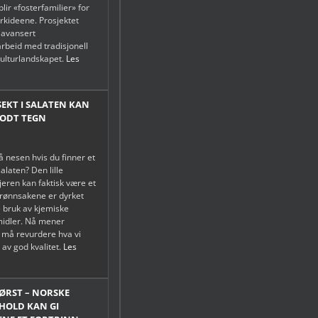
lir «fosterfamilier» for
orkideene. Prosjektet
 avansert
arbeid med tradisjonell
kulturlandskapet.
Les
NSEKT I SALATEN KAN
GODT TEGN
å nesen hvis du finner et
 salaten? Den lille
jeren kan faktisk være et
grønnsakene er dyrket
 bruk av kjemiske
midler. Nå mener
i må revurdere hva vi
 av god kvalitet.
Les
ØRST – NORSKE
HOLD KAN GI