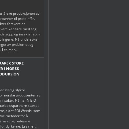
r å øke produksjonen av
rbønner til proteinfôr.
kter forskere at
åvare kan føre med seg
de sopp og insekter som
vlingene. Nå undersøker
nget av problemet og
k.
Les mer...
SKAPER STORE
R I NORSK
ODUKSJON
er stadig større
or norske produsenter av
ønnsaker. Nå har NIBIO
marbeidspartnere startet
prosjektet SOLWeeds, som
 nye metoder for å
graset og redusere
for dyrkerne.
Les mer...