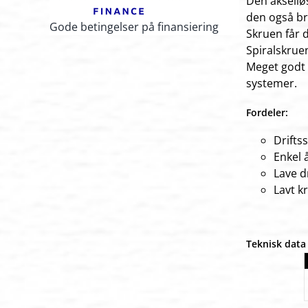
Den aksellø
den også bru
Gode betingelser på finansiering
Skruen får 
Spiralskruen
Meget godt 
systemer.
Fordeler:
Drifts
Enkel 
Lave d
Lavt k
Teknisk data