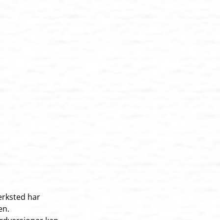
verksted har
en.