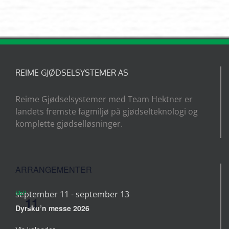
REIME GJØDSELSYSTEMER AS
Reime Gjødselsystemer med Team Hektner er
landets fremste fagmiljø på gjødselteknologi og
komplette gjødselløsninger.
ARRANGEMENTER
SEP
september 11
-
september 13
11
Dyrsku’n messe 2026