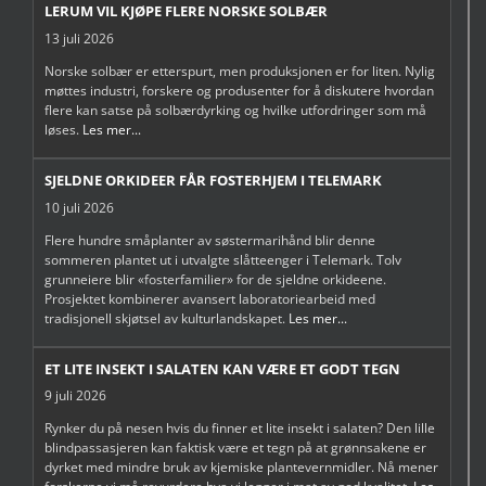
LERUM VIL KJØPE FLERE NORSKE SOLBÆR
13 juli 2026
Norske solbær er etterspurt, men produksjonen er for liten. Nylig
møttes industri, forskere og produsenter for å diskutere hvordan
flere kan satse på solbærdyrking og hvilke utfordringer som må
løses.
Les mer...
SJELDNE ORKIDEER FÅR FOSTERHJEM I TELEMARK
10 juli 2026
Flere hundre småplanter av søstermarihånd blir denne
sommeren plantet ut i utvalgte slåtteenger i Telemark. Tolv
grunneiere blir «fosterfamilier» for de sjeldne orkideene.
Prosjektet kombinerer avansert laboratoriearbeid med
tradisjonell skjøtsel av kulturlandskapet.
Les mer...
ET LITE INSEKT I SALATEN KAN VÆRE ET GODT TEGN
9 juli 2026
Rynker du på nesen hvis du finner et lite insekt i salaten? Den lille
blindpassasjeren kan faktisk være et tegn på at grønnsakene er
dyrket med mindre bruk av kjemiske plantevernmidler. Nå mener