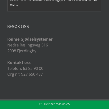
forskerne vi må revurdere hva vi legger i mat av god kvalitet.
Les
mer...
BESØK OSS
Reime Gjødselsystemer
Nedre Rælingsveg 516
2008 Fjerdingby
Kontakt oss
Telefon: 63 83 90 00
Org nr: 927 650 487
©
- Hektner Maskin AS