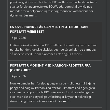
potet og grønnsaker. Nå har NIBIO og flere samarbeidspartnere
startet forskningsprosjektet SOLWeeds, som skal utvikle nye
metoder for å bekjempe ugraset og redusere kostnadene for
dyrkerne.
Les mer...
EN OVER HUNDRE ÅR GAMMEL TIMOTEISORT KAN
FORTSATT VÆRE BEST
15 juli 2026
En timoteisort utviklet på 1910-tallet er fortsatt høyt verdsatt av
norske bønder. Kanskje skyldes det noe så enkelt – og samtidig
så undervurdert – som plantenes erfaring.
Les mer...
FORTSATT UMODENT MED KARBONKREDITTER FRA
JORDBRUKET
14 juli 2026
Norske bønder har foreløpig begrensede muligheter til å tjene
penger på salg av karbonkreditter for klimatiltak på egen gård,
viser en ny rapport fra NIBIO. Interessen for slike ordninger er
stor, men det er betydelige utfordringer knyttet til teknologi,
økonomi og markedets modenhet.
Les mer...