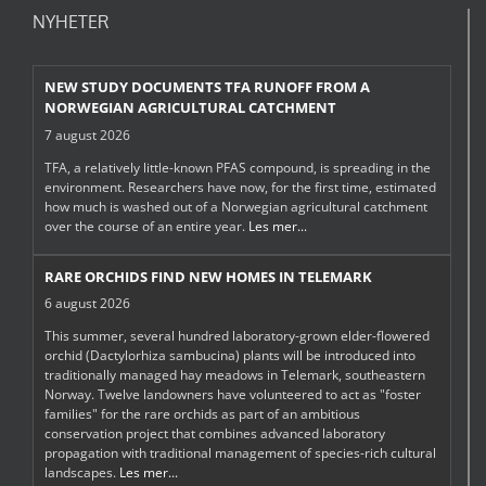
NYHETER
NEW STUDY DOCUMENTS TFA RUNOFF FROM A
NORWEGIAN AGRICULTURAL CATCHMENT
7 august 2026
TFA, a relatively little-known PFAS compound, is spreading in the
environment. Researchers have now, for the first time, estimated
how much is washed out of a Norwegian agricultural catchment
over the course of an entire year.
Les mer...
RARE ORCHIDS FIND NEW HOMES IN TELEMARK
6 august 2026
This summer, several hundred laboratory-grown elder-flowered
orchid (Dactylorhiza sambucina) plants will be introduced into
traditionally managed hay meadows in Telemark, southeastern
Norway. Twelve landowners have volunteered to act as "foster
families" for the rare orchids as part of an ambitious
conservation project that combines advanced laboratory
propagation with traditional management of species-rich cultural
landscapes.
Les mer...