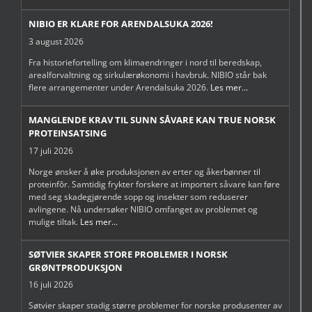
NIBIO ER KLARE FOR ARENDALSUKA 2026!
3 august 2026
Fra historiefortelling om klimaendringer i nord til beredskap,
arealforvaltning og sirkulærøkonomi i havbruk. NIBIO står bak
flere arrangementer under Arendalsuka 2026.
Les mer...
MANGLENDE KRAV TIL SUNN SÅVARE KAN TRUE NORSK
PROTEINSATSING
17 juli 2026
Norge ønsker å øke produksjonen av erter og åkerbønner til
proteinfôr. Samtidig frykter forskere at importert såvare kan føre
med seg skadegjørende sopp og insekter som reduserer
avlingene. Nå undersøker NIBIO omfanget av problemet og
mulige tiltak.
Les mer...
SØTVIER SKAPER STORE PROBLEMER I NORSK
GRØNTPRODUKSJON
16 juli 2026
Søtvier skaper stadig større problemer for norske produsenter av