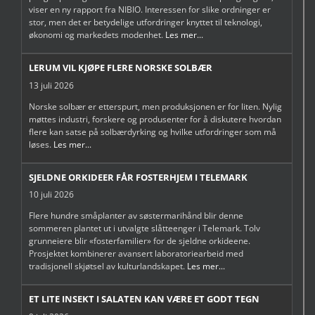
viser en ny rapport fra NIBIO. Interessen for slike ordninger er
stor, men det er betydelige utfordringer knyttet til teknologi,
økonomi og markedets modenhet.
Les mer...
LERUM VIL KJØPE FLERE NORSKE SOLBÆR
13 juli 2026
Norske solbær er etterspurt, men produksjonen er for liten. Nylig
møttes industri, forskere og produsenter for å diskutere hvordan
flere kan satse på solbærdyrking og hvilke utfordringer som må
løses.
Les mer...
SJELDNE ORKIDEER FÅR FOSTERHJEM I TELEMARK
10 juli 2026
Flere hundre småplanter av søstermarihånd blir denne
sommeren plantet ut i utvalgte slåtteenger i Telemark. Tolv
grunneiere blir «fosterfamilier» for de sjeldne orkideene.
Prosjektet kombinerer avansert laboratoriearbeid med
tradisjonell skjøtsel av kulturlandskapet.
Les mer...
ET LITE INSEKT I SALATEN KAN VÆRE ET GODT TEGN