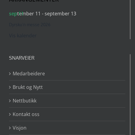
sep
september 11
11
-
september 13
Dyrsku’n messe 2026
Vis kalender
SNARVEIER
Medarbeidere
Brukt og Nytt
Nettbutikk
Kontakt oss
Visjon