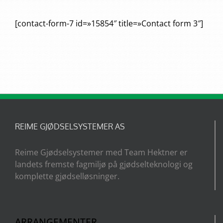
[contact-form-7 id=»15854″ title=»Contact form 3″]
REIME GJØDSELSYSTEMER AS
Reime Gjødselsystemer med Team Hektner er
landets fremste fagmiljø på gjødselteknologi og
komplette gjødselløsninger.
ARRANGEMENTER