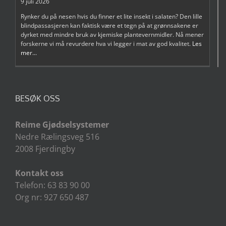
9 juli 2026
Rynker du på nesen hvis du finner et lite insekt i salaten? Den lille
blindpassasjeren kan faktisk være et tegn på at grønnsakene er
dyrket med mindre bruk av kjemiske plantevernmidler. Nå mener
forskerne vi må revurdere hva vi legger i mat av god kvalitet.
Les
mer...
BESØK OSS
Reime Gjødselsystemer
Nedre Rælingsveg 516
2008 Fjerdingby
Kontakt oss
Telefon: 63 83 90 00
Org nr: 927 650 487