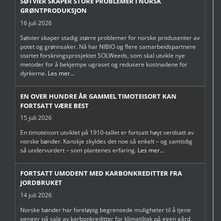
SØTVIER SKAPER STORE PROBLEMER I NORSK
GRØNTPRODUKSJON
16 juli 2026
Søtvier skaper stadig større problemer for norske produsenter av
potet og grønnsaker. Nå har NIBIO og flere samarbeidspartnere
startet forskningsprosjektet SOLWeeds, som skal utvikle nye
metoder for å bekjempe ugraset og redusere kostnadene for
dyrkerne.
Les mer...
EN OVER HUNDRE ÅR GAMMEL TIMOTEISORT KAN
FORTSATT VÆRE BEST
15 juli 2026
En timoteisort utviklet på 1910-tallet er fortsatt høyt verdsatt av
norske bønder. Kanskje skyldes det noe så enkelt – og samtidig
så undervurdert – som plantenes erfaring.
Les mer...
FORTSATT UMODENT MED KARBONKREDITTER FRA
JORDBRUKET
14 juli 2026
Norske bønder har foreløpig begrensede muligheter til å tjene
penger på salg av karbonkreditter for klimatiltak på egen gård,