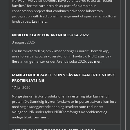
Norway. Twelve landowners have volunteered to act as "foster
families" for the rare orchids as part of an ambitious
conservation project that combines advanced laboratory
propagation with traditional management of species-rich cultural
landscapes.
Les mer...
NIBIO ER KLARE FOR ARENDALSUKA 2026!
3 august 2026
Fra historiefortelling om klimaendringer i nord til beredskap,
arealforvaltning og sirkulærøkonomi i havbruk. NIBIO står bak
flere arrangementer under Arendalsuka 2026.
Les mer...
MANGLENDE KRAV TIL SUNN SÅVARE KAN TRUE NORSK
PROTEINSATSING
17 juli 2026
Norge ønsker å øke produksjonen av erter og åkerbønner til
proteinfôr. Samtidig frykter forskere at importert såvare kan føre
med seg skadegjørende sopp og insekter som reduserer
avlingene. Nå undersøker NIBIO omfanget av problemet og
mulige tiltak.
Les mer...