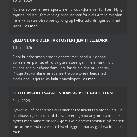
13 juli 2026
Norske solbær er etterspurt, men produksjonen er for liten. Nylig
møttes industri, forskere og produsenter for å diskutere hvordan
flere kan satse på solbærdyrking og hvilke utfordringer som må
løses.
Les mer...
SJELDNE ORKIDEER FÅR FOSTERHJEM I TELEMARK
10 juli 2026
Flere hundre småplanter av søstermarihånd blir denne
sommeren plantet ut i utvalgte slåtteenger i Telemark. Tolv
grunneiere blir «fosterfamilier» for de sjeldne orkideene.
Prosjektet kombinerer avansert laboratoriearbeid med
tradisjonell skjøtsel av kulturlandskapet.
Les mer...
ET LITE INSEKT I SALATEN KAN VÆRE ET GODT TEGN
9 juli 2026
Rynker du på nesen hvis du finner et lite insekt i salaten? Den lille
blindpassasjeren kan faktisk være et tegn på at grønnsakene er
dyrket med mindre bruk av kjemiske plantevernmidler. Nå mener
forskerne vi må revurdere hva vi legger i mat av god kvalitet.
Les
mer...