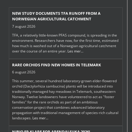
NEW STUDY DOCUMENTS TFA RUNOFF FROM A
NORWEGIAN AGRICULTURAL CATCHMENT
7 august 2026
TFA, a relatively little-known PFAS compound, is spreading in the
environment. Researchers have now, for the first time, estimated
how much is washed out of a Norwegian agricultural catchment
over the course of an entire year.
Les mer...
RARE ORCHIDS FIND NEW HOMES IN TELEMARK
6 august 2026
This summer, several hundred laboratory-grown elder-flowered
orchid (Dactylorhiza sambucina) plants will be introduced into
traditionally managed hay meadows in Telemark, southeastern
Norway. Twelve landowners have volunteered to act as "foster
families" for the rare orchids as part of an ambitious
conservation project that combines advanced laboratory
propagation with traditional management of species-rich cultural
landscapes.
Les mer...
NIBIO ER KLARE FOR ARENDALSUKA 2026!