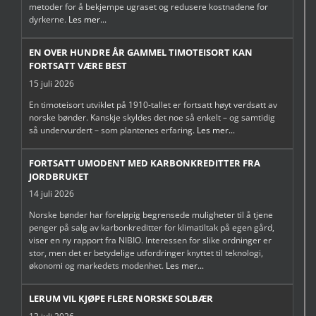
metoder for å bekjempe ugraset og redusere kostnadene for
dyrkerne.
Les mer...
EN OVER HUNDRE ÅR GAMMEL TIMOTEISORT KAN
FORTSATT VÆRE BEST
15 juli 2026
En timoteisort utviklet på 1910-tallet er fortsatt høyt verdsatt av
norske bønder. Kanskje skyldes det noe så enkelt – og samtidig
så undervurdert – som plantenes erfaring.
Les mer...
FORTSATT UMODENT MED KARBONKREDITTER FRA
JORDBRUKET
14 juli 2026
Norske bønder har foreløpig begrensede muligheter til å tjene
penger på salg av karbonkreditter for klimatiltak på egen gård,
viser en ny rapport fra NIBIO. Interessen for slike ordninger er
stor, men det er betydelige utfordringer knyttet til teknologi,
økonomi og markedets modenhet.
Les mer...
LERUM VIL KJØPE FLERE NORSKE SOLBÆR