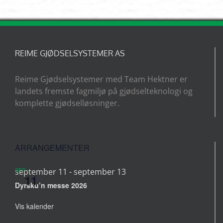
REIME GJØDSELSYSTEMER AS
Reime Gjødselsystemer med Team Hektner er
landets fremste fagmiljø på gjødselteknologi og
komplette gjødselløsninger.
ARRANGEMENTER
SEP
september 11
-
september 13
11
Dyrsku’n messe 2026
Vis kalender