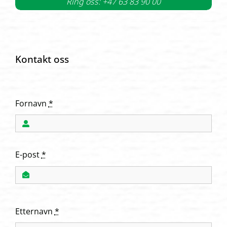
Ring oss: +47 63 83 90 00
Kontakt oss
Fornavn
*
E-post
*
Etternavn
*