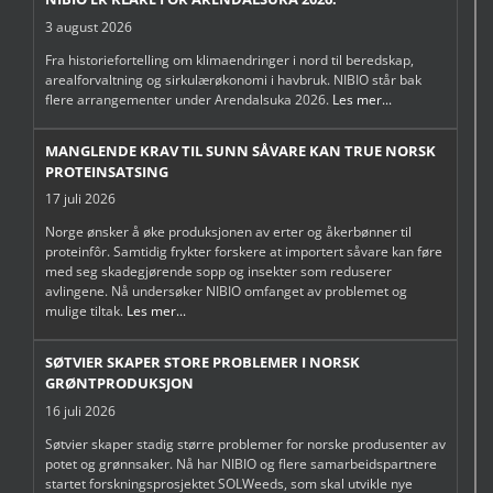
3 august 2026
Fra historiefortelling om klimaendringer i nord til beredskap,
arealforvaltning og sirkulærøkonomi i havbruk. NIBIO står bak
flere arrangementer under Arendalsuka 2026.
Les mer...
MANGLENDE KRAV TIL SUNN SÅVARE KAN TRUE NORSK
PROTEINSATSING
17 juli 2026
Norge ønsker å øke produksjonen av erter og åkerbønner til
proteinfôr. Samtidig frykter forskere at importert såvare kan føre
med seg skadegjørende sopp og insekter som reduserer
avlingene. Nå undersøker NIBIO omfanget av problemet og
mulige tiltak.
Les mer...
SØTVIER SKAPER STORE PROBLEMER I NORSK
GRØNTPRODUKSJON
16 juli 2026
Søtvier skaper stadig større problemer for norske produsenter av
potet og grønnsaker. Nå har NIBIO og flere samarbeidspartnere
startet forskningsprosjektet SOLWeeds, som skal utvikle nye