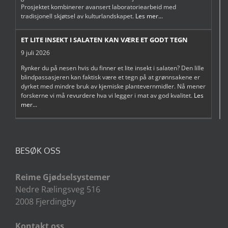
Prosjektet kombinerer avansert laboratoriearbeid med
tradisjonell skjøtsel av kulturlandskapet.
Les mer...
ET LITE INSEKT I SALATEN KAN VÆRE ET GODT TEGN
9 juli 2026
Rynker du på nesen hvis du finner et lite insekt i salaten? Den lille
blindpassasjeren kan faktisk være et tegn på at grønnsakene er
dyrket med mindre bruk av kjemiske plantevernmidler. Nå mener
forskerne vi må revurdere hva vi legger i mat av god kvalitet.
Les
mer...
BESØK OSS
Reime Gjødselsystemer
Nedre Rælingsveg 516
2008 Fjerdingby
Kontakt oss