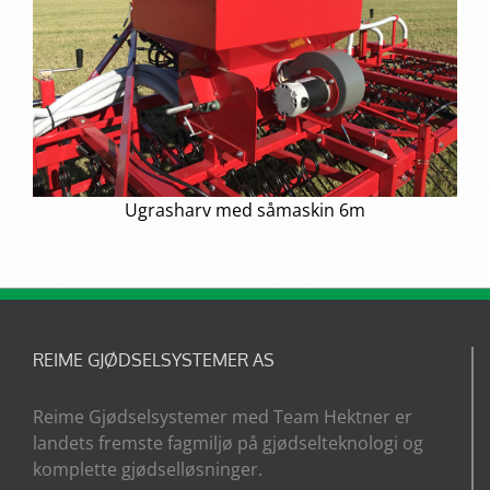
Ugrasharv med såmaskin 6m
REIME GJØDSELSYSTEMER AS
Reime Gjødselsystemer med Team Hektner er
landets fremste fagmiljø på gjødselteknologi og
komplette gjødselløsninger.