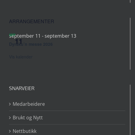
ARRANGEMENTER
SEP
september 11
-
september 13
11
Dyrsku’n messe 2026
Vis kalender
SNARVEIER
Medarbeidere
Brukt og Nytt
Nettbutikk