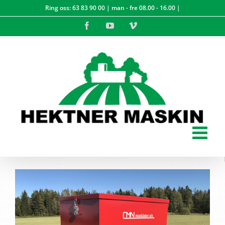
Skip
Ring oss:
63 83 90 00
| man - fre 08.00 - 16.00 |
to
Facebook
YouTube
Vimeo
content