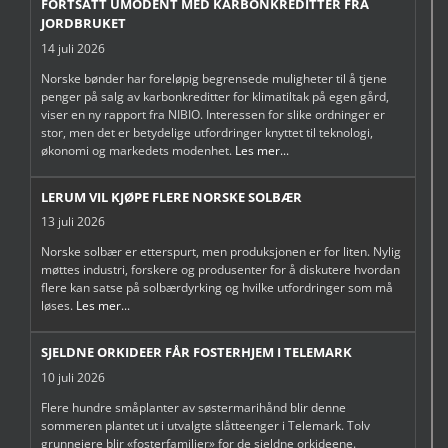
FORTSATT UMODENT MED KARBONKREDITTER FRA
JORDBRUKET
14 juli 2026
Norske bønder har foreløpig begrensede muligheter til å tjene
penger på salg av karbonkreditter for klimatiltak på egen gård,
viser en ny rapport fra NIBIO. Interessen for slike ordninger er
stor, men det er betydelige utfordringer knyttet til teknologi,
økonomi og markedets modenhet.
Les mer...
LERUM VIL KJØPE FLERE NORSKE SOLBÆR
13 juli 2026
Norske solbær er etterspurt, men produksjonen er for liten. Nylig
møttes industri, forskere og produsenter for å diskutere hvordan
flere kan satse på solbærdyrking og hvilke utfordringer som må
løses.
Les mer...
SJELDNE ORKIDEER FÅR FOSTERHJEM I TELEMARK
10 juli 2026
Flere hundre småplanter av søstermarihånd blir denne
sommeren plantet ut i utvalgte slåtteenger i Telemark. Tolv
grunneiere blir «fosterfamilier» for de sjeldne orkideene.