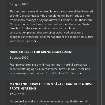
6 august 2026
This summer, several hundred laboratory-grown elder-flowered
orchid (Dactylorhiza sambucina) plants will be introduced into
traditionally managed hay meadows in Telemark, southeastern
Norway. Twelve landowners have volunteered to act as "foster
families" for the rare orchids as part of an ambitious
conservation project that combines advanced laboratory
propagation with traditional management of species-rich cultural
landscapes.
Les mer...
NIBIO ER KLARE FOR ARENDALSUKA 2026!
3 august 2026
Fra historiefortelling om klimaendringer i nord til beredskap,
arealforvaltning og sirkulærøkonomi i havbruk. NIBIO står bak
flere arrangementer under Arendalsuka 2026.
Les mer...
MANGLENDE KRAV TIL SUNN SÅVARE KAN TRUE NORSK
PROTEINSATSING
17 juli 2026
Norge ønsker å øke produksjonen av erter og åkerbønner til