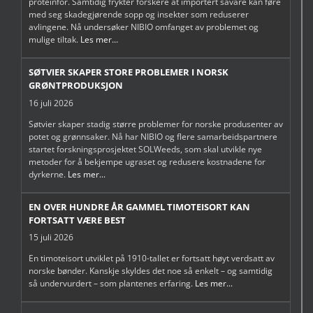
proteinfôr. Samtidig frykter forskere at importert såvare kan føre
med seg skadegjørende sopp og insekter som reduserer
avlingene. Nå undersøker NIBIO omfanget av problemet og
mulige tiltak.
Les mer...
SØTVIER SKAPER STORE PROBLEMER I NORSK
GRØNTPRODUKSJON
16 juli 2026
Søtvier skaper stadig større problemer for norske produsenter av
potet og grønnsaker. Nå har NIBIO og flere samarbeidspartnere
startet forskningsprosjektet SOLWeeds, som skal utvikle nye
metoder for å bekjempe ugraset og redusere kostnadene for
dyrkerne.
Les mer...
EN OVER HUNDRE ÅR GAMMEL TIMOTEISORT KAN
FORTSATT VÆRE BEST
15 juli 2026
En timoteisort utviklet på 1910-tallet er fortsatt høyt verdsatt av
norske bønder. Kanskje skyldes det noe så enkelt – og samtidig
så undervurdert – som plantenes erfaring.
Les mer...