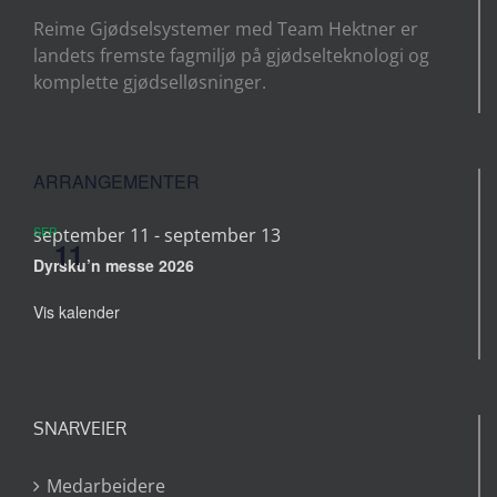
Reime Gjødselsystemer med Team Hektner er
landets fremste fagmiljø på gjødselteknologi og
komplette gjødselløsninger.
ARRANGEMENTER
SEP
september 11
-
september 13
11
Dyrsku’n messe 2026
Vis kalender
SNARVEIER
Medarbeidere