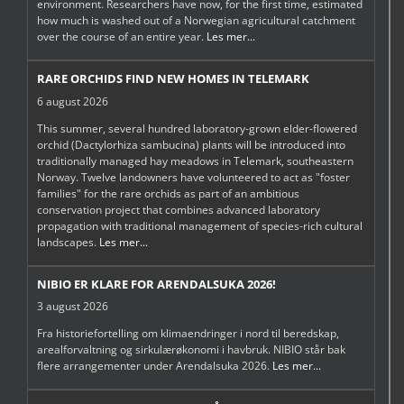
environment. Researchers have now, for the first time, estimated
how much is washed out of a Norwegian agricultural catchment
over the course of an entire year.
Les mer...
RARE ORCHIDS FIND NEW HOMES IN TELEMARK
6 august 2026
This summer, several hundred laboratory-grown elder-flowered
orchid (Dactylorhiza sambucina) plants will be introduced into
traditionally managed hay meadows in Telemark, southeastern
Norway. Twelve landowners have volunteered to act as "foster
families" for the rare orchids as part of an ambitious
conservation project that combines advanced laboratory
propagation with traditional management of species-rich cultural
landscapes.
Les mer...
NIBIO ER KLARE FOR ARENDALSUKA 2026!
3 august 2026
Fra historiefortelling om klimaendringer i nord til beredskap,
arealforvaltning og sirkulærøkonomi i havbruk. NIBIO står bak
flere arrangementer under Arendalsuka 2026.
Les mer...