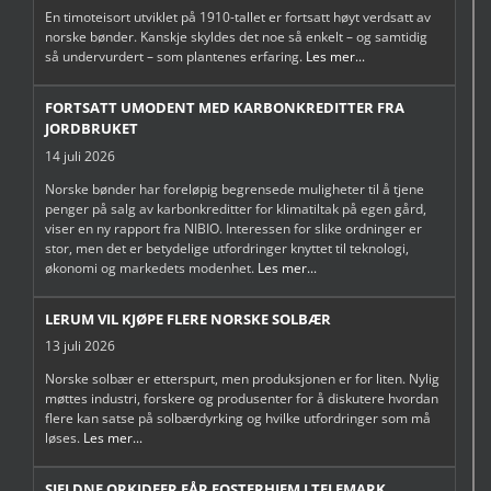
En timoteisort utviklet på 1910-tallet er fortsatt høyt verdsatt av
norske bønder. Kanskje skyldes det noe så enkelt – og samtidig
så undervurdert – som plantenes erfaring.
Les mer...
FORTSATT UMODENT MED KARBONKREDITTER FRA
JORDBRUKET
14 juli 2026
Norske bønder har foreløpig begrensede muligheter til å tjene
penger på salg av karbonkreditter for klimatiltak på egen gård,
viser en ny rapport fra NIBIO. Interessen for slike ordninger er
stor, men det er betydelige utfordringer knyttet til teknologi,
økonomi og markedets modenhet.
Les mer...
LERUM VIL KJØPE FLERE NORSKE SOLBÆR
13 juli 2026
Norske solbær er etterspurt, men produksjonen er for liten. Nylig
møttes industri, forskere og produsenter for å diskutere hvordan
flere kan satse på solbærdyrking og hvilke utfordringer som må
løses.
Les mer...
SJELDNE ORKIDEER FÅR FOSTERHJEM I TELEMARK