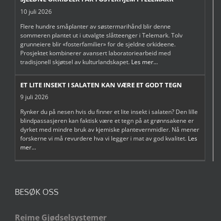
10 juli 2026
Flere hundre småplanter av søstermarihånd blir denne
sommeren plantet ut i utvalgte slåtteenger i Telemark. Tolv
grunneiere blir «fosterfamilier» for de sjeldne orkideene.
Prosjektet kombinerer avansert laboratoriearbeid med
tradisjonell skjøtsel av kulturlandskapet.
Les mer...
ET LITE INSEKT I SALATEN KAN VÆRE ET GODT TEGN
9 juli 2026
Rynker du på nesen hvis du finner et lite insekt i salaten? Den lille
blindpassasjeren kan faktisk være et tegn på at grønnsakene er
dyrket med mindre bruk av kjemiske plantevernmidler. Nå mener
forskerne vi må revurdere hva vi legger i mat av god kvalitet.
Les
mer...
BESØK OSS
Reime Gjødselsystemer