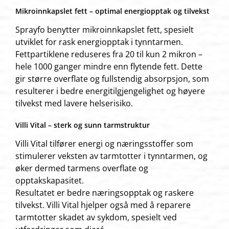
Mikroinnkapslet fett – optimal energiopptak og tilvekst
Sprayfo benytter mikroinnkapslet fett, spesielt
utviklet for rask energiopptak i tynntarmen.
Fettpartiklene reduseres fra 20 til kun 2 mikron –
hele 1000 ganger mindre enn flytende fett. Dette
gir større overflate og fullstendig absorpsjon, som
resulterer i bedre energitilgjengelighet og høyere
tilvekst med lavere helserisiko.
Villi Vital – sterk og sunn tarmstruktur
Villi Vital tilfører energi og næringsstoffer som
stimulerer veksten av tarmtotter i tynntarmen, og
øker dermed tarmens overflate og
opptakskapasitet.
Resultatet er bedre næringsopptak og raskere
tilvekst. Villi Vital hjelper også med å reparere
tarmtotter skadet av sykdom, spesielt ved