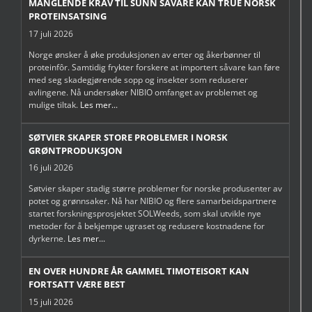
MANGLENDE KRAV TIL SUNN SÅVARE KAN TRUE NORSK
PROTEINSATSING
17 juli 2026
Norge ønsker å øke produksjonen av erter og åkerbønner til
proteinfôr. Samtidig frykter forskere at importert såvare kan føre
med seg skadegjørende sopp og insekter som reduserer
avlingene. Nå undersøker NIBIO omfanget av problemet og
mulige tiltak.
Les mer...
SØTVIER SKAPER STORE PROBLEMER I NORSK
GRØNTPRODUKSJON
16 juli 2026
Søtvier skaper stadig større problemer for norske produsenter av
potet og grønnsaker. Nå har NIBIO og flere samarbeidspartnere
startet forskningsprosjektet SOLWeeds, som skal utvikle nye
metoder for å bekjempe ugraset og redusere kostnadene for
dyrkerne.
Les mer...
EN OVER HUNDRE ÅR GAMMEL TIMOTEISORT KAN
FORTSATT VÆRE BEST
15 juli 2026