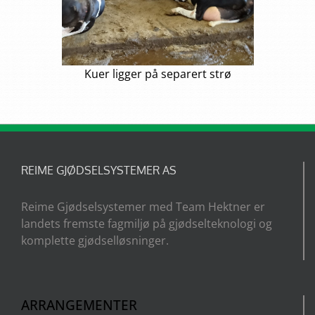
Kuer ligger på separert strø
REIME GJØDSELSYSTEMER AS
Reime Gjødselsystemer med Team Hektner er
landets fremste fagmiljø på gjødselteknologi og
komplette gjødselløsninger.
ARRANGEMENTER