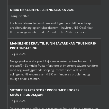
NIBIO ER KLARE FOR ARENDALSUKA 2026!
3 august 2026
Fra historiefortelling om klimaendringer i nord til beredskap,
arealforvaltning og sirkulærøkonomi i havbruk. NIBIO står bak
flere arrangementer under Arendalsuka 2026.
Les mer...
MANGLENDE KRAV TIL SUNN SÅVARE KAN TRUE NORSK
PROTEINSATSING
17 juli 2026
Norge ønsker å øke produksjonen av erter og åkerbønner til
proteinfôr. Samtidig frykter forskere at importert såvare kan føre
med seg skadegjørende sopp og insekter som reduserer
avlingene. Nå undersøker NIBIO omfanget av problemet og
mulige tiltak.
Les mer...
SØTVIER SKAPER STORE PROBLEMER I NORSK
GRØNTPRODUKSJON
16 juli 2026
Søtvier skaper stadig større problemer for norske produsenter av