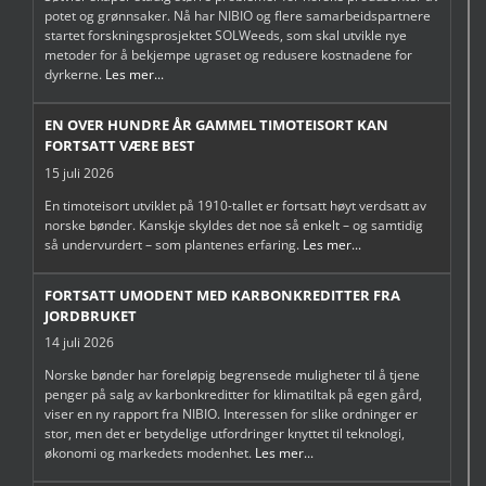
potet og grønnsaker. Nå har NIBIO og flere samarbeidspartnere
startet forskningsprosjektet SOLWeeds, som skal utvikle nye
metoder for å bekjempe ugraset og redusere kostnadene for
dyrkerne.
Les mer...
EN OVER HUNDRE ÅR GAMMEL TIMOTEISORT KAN
FORTSATT VÆRE BEST
15 juli 2026
En timoteisort utviklet på 1910-tallet er fortsatt høyt verdsatt av
norske bønder. Kanskje skyldes det noe så enkelt – og samtidig
så undervurdert – som plantenes erfaring.
Les mer...
FORTSATT UMODENT MED KARBONKREDITTER FRA
JORDBRUKET
14 juli 2026
Norske bønder har foreløpig begrensede muligheter til å tjene
penger på salg av karbonkreditter for klimatiltak på egen gård,
viser en ny rapport fra NIBIO. Interessen for slike ordninger er
stor, men det er betydelige utfordringer knyttet til teknologi,
økonomi og markedets modenhet.
Les mer...