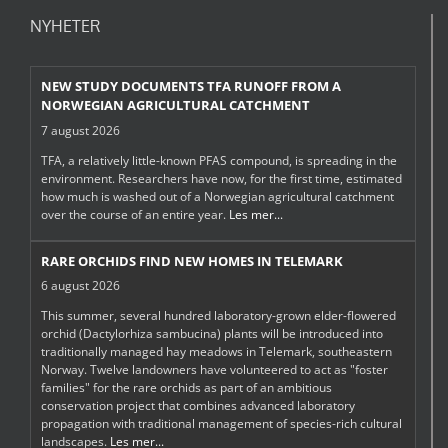
NYHETER
NEW STUDY DOCUMENTS TFA RUNOFF FROM A
NORWEGIAN AGRICULTURAL CATCHMENT
7 august 2026
TFA, a relatively little-known PFAS compound, is spreading in the
environment. Researchers have now, for the first time, estimated
how much is washed out of a Norwegian agricultural catchment
over the course of an entire year.
Les mer...
RARE ORCHIDS FIND NEW HOMES IN TELEMARK
6 august 2026
This summer, several hundred laboratory-grown elder-flowered
orchid (Dactylorhiza sambucina) plants will be introduced into
traditionally managed hay meadows in Telemark, southeastern
Norway. Twelve landowners have volunteered to act as "foster
families" for the rare orchids as part of an ambitious
conservation project that combines advanced laboratory
propagation with traditional management of species-rich cultural
landscapes.
Les mer...