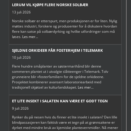
LERUM VIL KJØPE FLERE NORSKE SOLBÆR
13 juli 2026
Norske solbær er etterspurt, men produksjonen er for liten. Nylig
møttes industri, forskere og produsenter for å diskutere hvordan
flere kan satse på solbærdyrking og hvilke utfordringer som må
løses.
Les mer...
SJELDNE ORKIDEER FÅR FOSTERHJEM I TELEMARK
10 juli 2026
Flere hundre småplanter av søstermarihånd blir denne
sommeren plantet ut i utvalgte slåtteenger i Telemark. Tolv
grunneiere blir «fosterfamilier» for de sjeldne orkideene.
Prosjektet kombinerer avansert laboratoriearbeid med
tradisjonell skjøtsel av kulturlandskapet.
Les mer...
ET LITE INSEKT I SALATEN KAN VÆRE ET GODT TEGN
9 juli 2026
Rynker du på nesen hvis du finner et lite insekt i salaten? Den lille
blindpassasjeren kan faktisk være et tegn på at grønnsakene er
dyrket med mindre bruk av kjemiske plantevernmidler. Nå mener