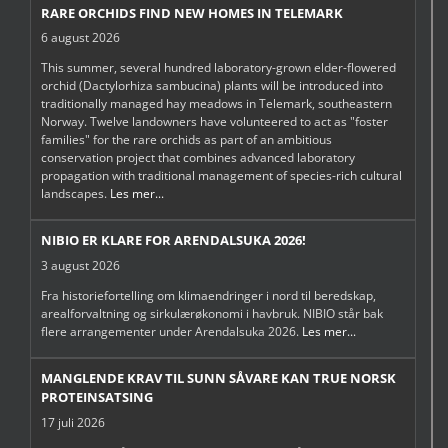
RARE ORCHIDS FIND NEW HOMES IN TELEMARK
6 august 2026
This summer, several hundred laboratory-grown elder-flowered
orchid (Dactylorhiza sambucina) plants will be introduced into
traditionally managed hay meadows in Telemark, southeastern
Norway. Twelve landowners have volunteered to act as "foster
families" for the rare orchids as part of an ambitious
conservation project that combines advanced laboratory
propagation with traditional management of species-rich cultural
landscapes.
Les mer...
NIBIO ER KLARE FOR ARENDALSUKA 2026!
3 august 2026
Fra historiefortelling om klimaendringer i nord til beredskap,
arealforvaltning og sirkulærøkonomi i havbruk. NIBIO står bak
flere arrangementer under Arendalsuka 2026.
Les mer...
MANGLENDE KRAV TIL SUNN SÅVARE KAN TRUE NORSK
PROTEINSATSING
17 juli 2026