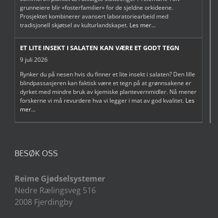
grunneiere blir «fosterfamilier» for de sjeldne orkideene.
Prosjektet kombinerer avansert laboratoriearbeid med
tradisjonell skjøtsel av kulturlandskapet.
Les mer...
ET LITE INSEKT I SALATEN KAN VÆRE ET GODT TEGN
9 juli 2026
Rynker du på nesen hvis du finner et lite insekt i salaten? Den lille
blindpassasjeren kan faktisk være et tegn på at grønnsakene er
dyrket med mindre bruk av kjemiske plantevernmidler. Nå mener
forskerne vi må revurdere hva vi legger i mat av god kvalitet.
Les
mer...
BESØK OSS
Reime Gjødselsystemer
Nedre Rælingsveg 516
2008 Fjerdingby