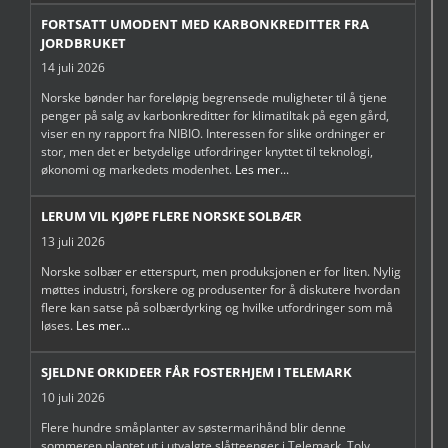
FORTSATT UMODENT MED KARBONKREDITTER FRA
JORDBRUKET
14 juli 2026
Norske bønder har foreløpig begrensede muligheter til å tjene
penger på salg av karbonkreditter for klimatiltak på egen gård,
viser en ny rapport fra NIBIO. Interessen for slike ordninger er
stor, men det er betydelige utfordringer knyttet til teknologi,
økonomi og markedets modenhet.
Les mer...
LERUM VIL KJØPE FLERE NORSKE SOLBÆR
13 juli 2026
Norske solbær er etterspurt, men produksjonen er for liten. Nylig
møttes industri, forskere og produsenter for å diskutere hvordan
flere kan satse på solbærdyrking og hvilke utfordringer som må
løses.
Les mer...
SJELDNE ORKIDEER FÅR FOSTERHJEM I TELEMARK
10 juli 2026
Flere hundre småplanter av søstermarihånd blir denne
sommeren plantet ut i utvalgte slåtteenger i Telemark. Tolv