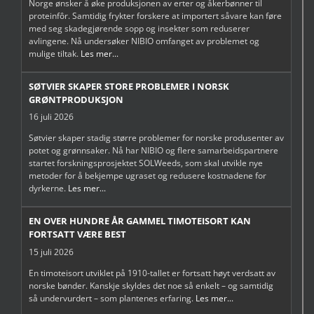
Norge ønsker å øke produksjonen av erter og åkerbønner til
proteinfôr. Samtidig frykter forskere at importert såvare kan føre
med seg skadegjørende sopp og insekter som reduserer
avlingene. Nå undersøker NIBIO omfanget av problemet og
mulige tiltak.
Les mer...
SØTVIER SKAPER STORE PROBLEMER I NORSK
GRØNTPRODUKSJON
16 juli 2026
Søtvier skaper stadig større problemer for norske produsenter av
potet og grønnsaker. Nå har NIBIO og flere samarbeidspartnere
startet forskningsprosjektet SOLWeeds, som skal utvikle nye
metoder for å bekjempe ugraset og redusere kostnadene for
dyrkerne.
Les mer...
EN OVER HUNDRE ÅR GAMMEL TIMOTEISORT KAN
FORTSATT VÆRE BEST
15 juli 2026
En timoteisort utviklet på 1910-tallet er fortsatt høyt verdsatt av
norske bønder. Kanskje skyldes det noe så enkelt – og samtidig
så undervurdert – som plantenes erfaring.
Les mer...