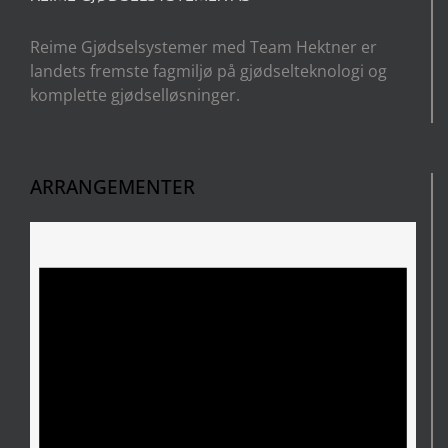
Reime Gjødselsystemer med Team Hektner er
landets fremste fagmiljø på gjødselteknologi og
komplette gjødselløsninger.
ARRANGEMENTER