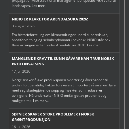
propagation with traditional management of species-rich cultural
landscapes.
Les mer...
NIBIO ER KLARE FOR ARENDALSUKA 2026!
3 august 2026
Fra historiefortelling om klimaendringer i nord til beredskap,
arealforvaltning og sirkulærøkonomi i havbruk. NIBIO står bak
flere arrangementer under Arendalsuka 2026.
Les mer...
MANGLENDE KRAV TIL SUNN SÅVARE KAN TRUE NORSK
PROTEINSATSING
17 juli 2026
Norge ønsker å øke produksjonen av erter og åkerbønner til
proteinfôr. Samtidig frykter forskere at importert såvare kan føre
med seg skadegjørende sopp og insekter som reduserer
avlingene. Nå undersøker NIBIO omfanget av problemet og
mulige tiltak.
Les mer...
SØTVIER SKAPER STORE PROBLEMER I NORSK
GRØNTPRODUKSJON
16 juli 2026