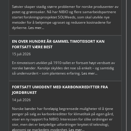
Søtvier skaper stadig større problemer for norske produsenter av
potet og grønnsaker. Nå har NIBIO og flere samarbeidspartnere
startet forskningsprosjektet SOLWeeds, som skal utvikle nye
metoder for å bekjempe ugraset og redusere kostnadene for
dyrkerne.
Les mer...
EN OVER HUNDRE ÅR GAMMEL TIMOTEISORT KAN
FORTSATT VÆRE BEST
15 juli 2026
En timoteisort utviklet på 1910-tallet er fortsatt høyt verdsatt av
norske bønder. Kanskje skyldes det noe så enkelt – og samtidig
så undervurdert – som plantenes erfaring.
Les mer...
FORTSATT UMODENT MED KARBONKREDITTER FRA
JORDBRUKET
14 juli 2026
Norske bønder har foreløpig begrensede muligheter til å tjene
penger på salg av karbonkreditter for klimatiltak på egen gård,
viser en ny rapport fra NIBIO. Interessen for slike ordninger er
stor, men det er betydelige utfordringer knyttet til teknologi,
økonomi og markedets modenhet.
Les mer...