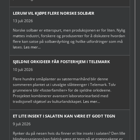
LERUM VIL KJØPE FLERE NORSKE SOLBÆR
13 juli 2026
Norske solbær er etterspurt, men produksjonen er for liten. Nylig
møttes industri, forskere og produsenter for å diskutere hvordan
flere kan satse på solbærdyrking og hvilke utfordringer som må
løses.
Les mer...
SJELDNE ORKIDEER FÅR FOSTERHJEM I TELEMARK
10 juli 2026
Flere hundre småplanter av søstermarihånd blir denne
sommeren plantet ut i utvalgte slåtteenger i Telemark. Tolv
grunneiere blir «fosterfamilier» for de sjeldne orkideene.
Prosjektet kombinerer avansert laboratoriearbeid med
tradisjonell skjøtsel av kulturlandskapet.
Les mer...
ET LITE INSEKT I SALATEN KAN VÆRE ET GODT TEGN
9 juli 2026
Rynker du på nesen hvis du finner et lite insekt i salaten? Den lille
blindpassasjeren kan faktisk være et tegn på at grønnsakene er