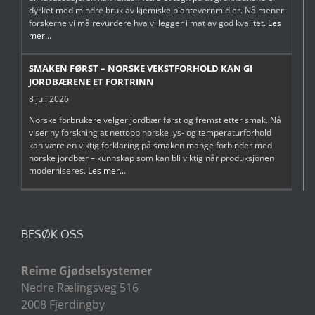
dyrket med mindre bruk av kjemiske plantevernmidler. Nå mener
forskerne vi må revurdere hva vi legger i mat av god kvalitet.
Les
mer...
SMAKEN FØRST – NORSKE VEKSTFORHOLD KAN GI
JORDBÆRENE ET FORTRINN
8 juli 2026
Norske forbrukere velger jordbær først og fremst etter smak. Nå
viser ny forskning at nettopp norske lys- og temperaturforhold
kan være en viktig forklaring på smaken mange forbinder med
norske jordbær – kunnskap som kan bli viktig når produksjonen
moderniseres.
Les mer...
BESØK OSS
Reime Gjødselsystemer
Nedre Rælingsveg 516
2008 Fjerdingby