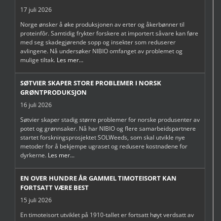
17 juli 2026
Norge ønsker å øke produksjonen av erter og åkerbønner til
proteinfôr. Samtidig frykter forskere at importert såvare kan føre
med seg skadegjørende sopp og insekter som reduserer
avlingene. Nå undersøker NIBIO omfanget av problemet og
mulige tiltak.
Les mer...
SØTVIER SKAPER STORE PROBLEMER I NORSK
GRØNTPRODUKSJON
16 juli 2026
Søtvier skaper stadig større problemer for norske produsenter av
potet og grønnsaker. Nå har NIBIO og flere samarbeidspartnere
startet forskningsprosjektet SOLWeeds, som skal utvikle nye
metoder for å bekjempe ugraset og redusere kostnadene for
dyrkerne.
Les mer...
EN OVER HUNDRE ÅR GAMMEL TIMOTEISORT KAN
FORTSATT VÆRE BEST
15 juli 2026
En timoteisort utviklet på 1910-tallet er fortsatt høyt verdsatt av