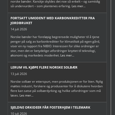
norske bønder. Kanskje skyldes det noe så enkelt – og samtidig
så undervurdert – som plantenes erfaring.
Les mer...
FORTSATT UMODENT MED KARBONKREDITTER FRA
JORDBRUKET
14 juli 2026
Norske bønder har foreløpig begrensede muligheter til å tjene
penger på salg av karbonkreditter for klimatiltak på egen gård,
viser en ny rapport fra NIBIO. Interessen for slike ordninger er
stor, men det er betydelige utfordringer knyttet til teknologi,
økonomi og markedets modenhet.
Les mer...
LERUM VIL KJØPE FLERE NORSKE SOLBÆR
13 juli 2026
Norske solbær er etterspurt, men produksjonen er for liten. Nylig
møttes industri, forskere og produsenter for å diskutere hvordan
flere kan satse på solbærdyrking og hvilke utfordringer som må
løses.
Les mer...
SJELDNE ORKIDEER FÅR FOSTERHJEM I TELEMARK
10 juli 2026