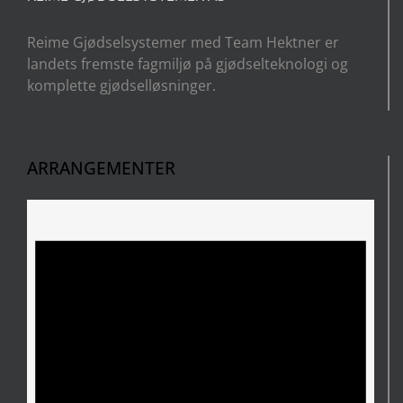
Reime Gjødselsystemer med Team Hektner er
landets fremste fagmiljø på gjødselteknologi og
komplette gjødselløsninger.
ARRANGEMENTER