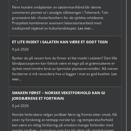
Flere hundre småplanter av søstermarihånd blir denne
sommeren plantet ut i utvalgte slåtteenger i Telemark. Tolv
grunneiere blir «fosterfamilier» for de sjeldne orkideene.
Prosjektet kombinerer avansert laboratoriearbeid med
tradisjonell skjøtsel av kulturlandskapet.
Les mer...
ET LITE INSEKT I SALATEN KAN VÆRE ET GODT TEGN
9 juli 2026
Rynker du på nesen hvis du finner et lite insekt i salaten? Den lille
blindpassasjeren kan faktisk være et tegn på at grønnsakene er
dyrket med mindre bruk av kjemiske plantevernmidler. Nå mener
forskerne vi må revurdere hva vi legger i mat av god kvalitet.
Les
mer...
SMAKEN FØRST – NORSKE VEKSTFORHOLD KAN GI
JORDBÆRENE ET FORTRINN
8 juli 2026
Norske forbrukere velger jordbær først og fremst etter smak. Nå
viser ny forskning at nettopp norske lys- og temperaturforhold
kan være en viktig forklaring på smaken mange forbinder med
norske jordbær – kunnskap som kan bli viktig når produksjonen