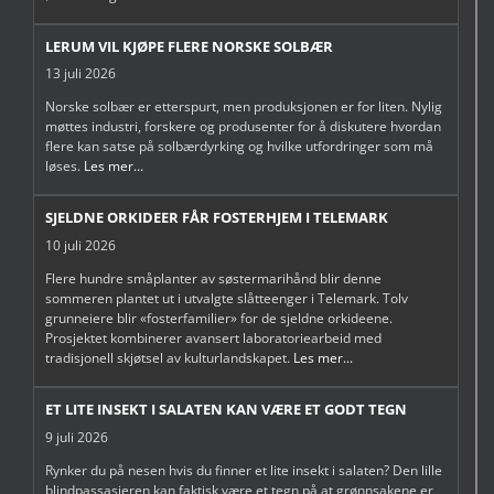
LERUM VIL KJØPE FLERE NORSKE SOLBÆR
13 juli 2026
Norske solbær er etterspurt, men produksjonen er for liten. Nylig
møttes industri, forskere og produsenter for å diskutere hvordan
flere kan satse på solbærdyrking og hvilke utfordringer som må
løses.
Les mer...
SJELDNE ORKIDEER FÅR FOSTERHJEM I TELEMARK
10 juli 2026
Flere hundre småplanter av søstermarihånd blir denne
sommeren plantet ut i utvalgte slåtteenger i Telemark. Tolv
grunneiere blir «fosterfamilier» for de sjeldne orkideene.
Prosjektet kombinerer avansert laboratoriearbeid med
tradisjonell skjøtsel av kulturlandskapet.
Les mer...
ET LITE INSEKT I SALATEN KAN VÆRE ET GODT TEGN
9 juli 2026
Rynker du på nesen hvis du finner et lite insekt i salaten? Den lille
blindpassasjeren kan faktisk være et tegn på at grønnsakene er