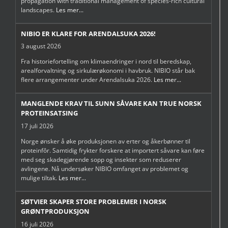
propagation with traditional management of species-rich cultural
landscapes.
Les mer...
NIBIO ER KLARE FOR ARENDALSUKA 2026!
3 august 2026
Fra historiefortelling om klimaendringer i nord til beredskap,
arealforvaltning og sirkulærøkonomi i havbruk. NIBIO står bak
flere arrangementer under Arendalsuka 2026.
Les mer...
MANGLENDE KRAV TIL SUNN SÅVARE KAN TRUE NORSK
PROTEINSATSING
17 juli 2026
Norge ønsker å øke produksjonen av erter og åkerbønner til
proteinfôr. Samtidig frykter forskere at importert såvare kan føre
med seg skadegjørende sopp og insekter som reduserer
avlingene. Nå undersøker NIBIO omfanget av problemet og
mulige tiltak.
Les mer...
SØTVIER SKAPER STORE PROBLEMER I NORSK
GRØNTPRODUKSJON
16 juli 2026