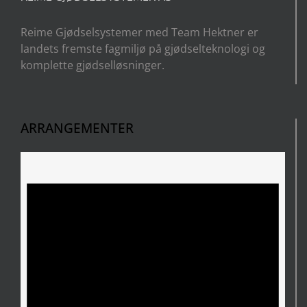
Reime Gjødselsystemer med Team Hektner er
landets fremste fagmiljø på gjødselteknologi og
komplette gjødselløsninger.
ARRANGEMENTER