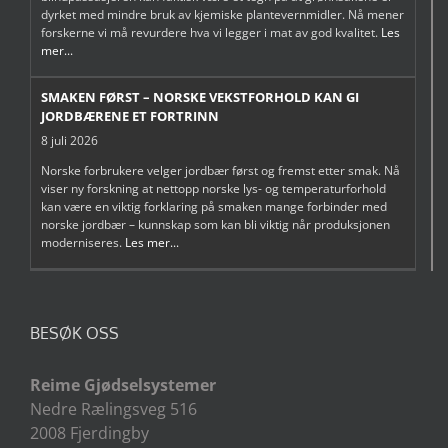
dyrket med mindre bruk av kjemiske plantevernmidler. Nå mener
forskerne vi må revurdere hva vi legger i mat av god kvalitet.
Les
mer...
SMAKEN FØRST – NORSKE VEKSTFORHOLD KAN GI
JORDBÆRENE ET FORTRINN
8 juli 2026
Norske forbrukere velger jordbær først og fremst etter smak. Nå
viser ny forskning at nettopp norske lys- og temperaturforhold
kan være en viktig forklaring på smaken mange forbinder med
norske jordbær – kunnskap som kan bli viktig når produksjonen
moderniseres.
Les mer...
BESØK OSS
Reime Gjødselsystemer
Nedre Rælingsveg 516
2008 Fjerdingby