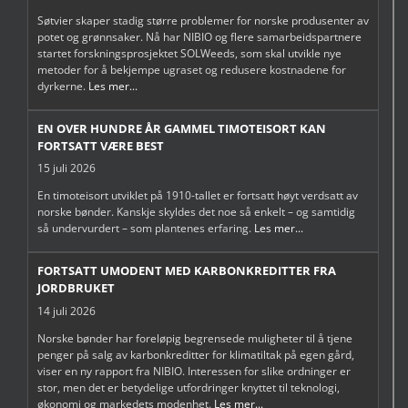
Søtvier skaper stadig større problemer for norske produsenter av
potet og grønnsaker. Nå har NIBIO og flere samarbeidspartnere
startet forskningsprosjektet SOLWeeds, som skal utvikle nye
metoder for å bekjempe ugraset og redusere kostnadene for
dyrkerne.
Les mer...
EN OVER HUNDRE ÅR GAMMEL TIMOTEISORT KAN
FORTSATT VÆRE BEST
15 juli 2026
En timoteisort utviklet på 1910-tallet er fortsatt høyt verdsatt av
norske bønder. Kanskje skyldes det noe så enkelt – og samtidig
så undervurdert – som plantenes erfaring.
Les mer...
FORTSATT UMODENT MED KARBONKREDITTER FRA
JORDBRUKET
14 juli 2026
Norske bønder har foreløpig begrensede muligheter til å tjene
penger på salg av karbonkreditter for klimatiltak på egen gård,
viser en ny rapport fra NIBIO. Interessen for slike ordninger er
stor, men det er betydelige utfordringer knyttet til teknologi,
økonomi og markedets modenhet.
Les mer...