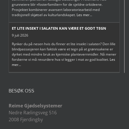
grunneiere blir «fosterfamilier» for de sjeldne orkideene.
Prosjektet kombinerer avansert laboratoriearbeid med
tradisjonell skjøtsel av kulturlandskapet.
Les mer...
ET LITE INSEKT I SALATEN KAN VÆRE ET GODT TEGN
9 juli 2026
Rynker du på nesen hvis du finner et lite insekt i salaten? Den lille
blindpassasjeren kan faktisk være et tegn på at grønnsakene er
dyrket med mindre bruk av kjemiske plantevernmidler. Nå mener
forskerne vi må revurdere hva vi legger i mat av god kvalitet.
Les
mer...
BESØK OSS
Reime Gjødselsystemer
Nedre Rælingsveg 516
2008 Fjerdingby