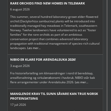
RARE ORCHIDS FIND NEW HOMES IN TELEMARK
6 august 2026
This summer, several hundred laboratory-grown elder-flowered
orchid (Dactylorhiza sambucina) plants will be introduced into
traditionally managed hay meadows in Telemark, southeastern
Norway. Twelve landowners have volunteered to act as "foster
families" for the rare orchids as part of an ambitious
conservation project that combines advanced laboratory
propagation with traditional management of species-rich cultural
landscapes.
Les mer...
NIBIO ER KLARE FOR ARENDALSUKA 2026!
3 august 2026
Fra historiefortelling om klimaendringer i nord til beredskap,
arealforvaltning og sirkulærøkonomi i havbruk. NIBIO står bak
flere arrangementer under Arendalsuka 2026.
Les mer...
MANGLENDE KRAV TIL SUNN SÅVARE KAN TRUE NORSK
PROTEINSATSING
17 juli 2026