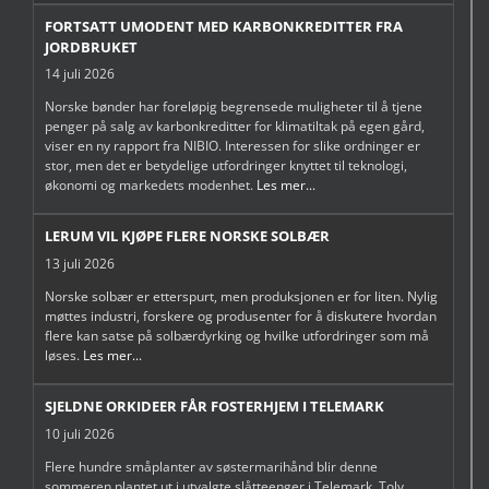
FORTSATT UMODENT MED KARBONKREDITTER FRA
JORDBRUKET
14 juli 2026
Norske bønder har foreløpig begrensede muligheter til å tjene
penger på salg av karbonkreditter for klimatiltak på egen gård,
viser en ny rapport fra NIBIO. Interessen for slike ordninger er
stor, men det er betydelige utfordringer knyttet til teknologi,
økonomi og markedets modenhet.
Les mer...
LERUM VIL KJØPE FLERE NORSKE SOLBÆR
13 juli 2026
Norske solbær er etterspurt, men produksjonen er for liten. Nylig
møttes industri, forskere og produsenter for å diskutere hvordan
flere kan satse på solbærdyrking og hvilke utfordringer som må
løses.
Les mer...
SJELDNE ORKIDEER FÅR FOSTERHJEM I TELEMARK
10 juli 2026
Flere hundre småplanter av søstermarihånd blir denne
sommeren plantet ut i utvalgte slåtteenger i Telemark. Tolv