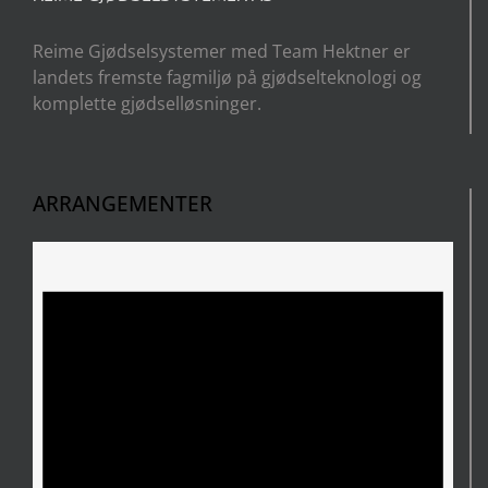
Reime Gjødselsystemer med Team Hektner er
landets fremste fagmiljø på gjødselteknologi og
komplette gjødselløsninger.
ARRANGEMENTER