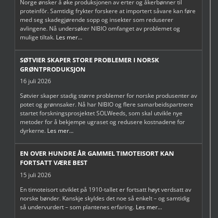
Norge ønsker å øke produksjonen av erter og åkerbønner til
proteinfôr. Samtidig frykter forskere at importert såvare kan føre
med seg skadegjørende sopp og insekter som reduserer
avlingene. Nå undersøker NIBIO omfanget av problemet og
mulige tiltak.
Les mer...
SØTVIER SKAPER STORE PROBLEMER I NORSK
GRØNTPRODUKSJON
16 juli 2026
Søtvier skaper stadig større problemer for norske produsenter av
potet og grønnsaker. Nå har NIBIO og flere samarbeidspartnere
startet forskningsprosjektet SOLWeeds, som skal utvikle nye
metoder for å bekjempe ugraset og redusere kostnadene for
dyrkerne.
Les mer...
EN OVER HUNDRE ÅR GAMMEL TIMOTEISORT KAN
FORTSATT VÆRE BEST
15 juli 2026
En timoteisort utviklet på 1910-tallet er fortsatt høyt verdsatt av
norske bønder. Kanskje skyldes det noe så enkelt – og samtidig
så undervurdert – som plantenes erfaring.
Les mer...