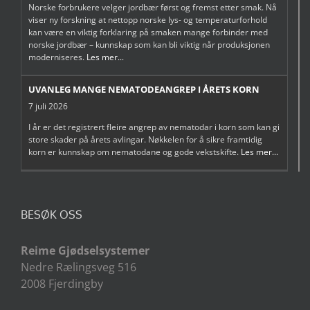
Norske forbrukere velger jordbær først og fremst etter smak. Nå
viser ny forskning at nettopp norske lys- og temperaturforhold
kan være en viktig forklaring på smaken mange forbinder med
norske jordbær – kunnskap som kan bli viktig når produksjonen
moderniseres.
Les mer...
UVANLEG MANGE NEMATODEANGREP I ÅRETS KORN
7 juli 2026
I år er det registrert fleire angrep av nematodar i korn som kan gi
store skader på årets avlingar. Nøkkelen for å sikre framtidig
korn er kunnskap om nematodane og gode vekstskifte.
Les mer...
BESØK OSS
Reime Gjødselsystemer
Nedre Rælingsveg 516
2008 Fjerdingby