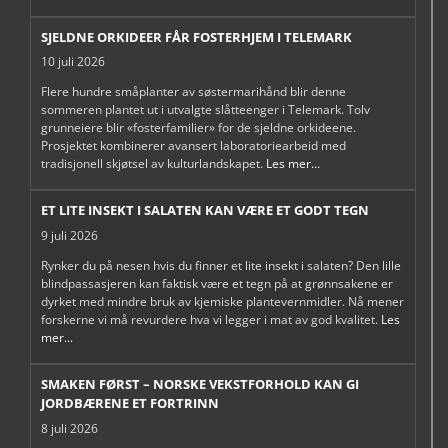
SJELDNE ORKIDEER FÅR FOSTERHJEM I TELEMARK
10 juli 2026
Flere hundre småplanter av søstermarihånd blir denne
sommeren plantet ut i utvalgte slåtteenger i Telemark. Tolv
grunneiere blir «fosterfamilier» for de sjeldne orkideene.
Prosjektet kombinerer avansert laboratoriearbeid med
tradisjonell skjøtsel av kulturlandskapet.
Les mer...
ET LITE INSEKT I SALATEN KAN VÆRE ET GODT TEGN
9 juli 2026
Rynker du på nesen hvis du finner et lite insekt i salaten? Den lille
blindpassasjeren kan faktisk være et tegn på at grønnsakene er
dyrket med mindre bruk av kjemiske plantevernmidler. Nå mener
forskerne vi må revurdere hva vi legger i mat av god kvalitet.
Les
mer...
SMAKEN FØRST – NORSKE VEKSTFORHOLD KAN GI
JORDBÆRENE ET FORTRINN
8 juli 2026