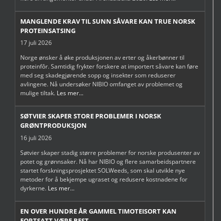
MANGLENDE KRAV TIL SUNN SÅVARE KAN TRUE NORSK
PROTEINSATSING
17 juli 2026
Norge ønsker å øke produksjonen av erter og åkerbønner til
proteinfôr. Samtidig frykter forskere at importert såvare kan føre
med seg skadegjørende sopp og insekter som reduserer
avlingene. Nå undersøker NIBIO omfanget av problemet og
mulige tiltak.
Les mer...
SØTVIER SKAPER STORE PROBLEMER I NORSK
GRØNTPRODUKSJON
16 juli 2026
Søtvier skaper stadig større problemer for norske produsenter av
potet og grønnsaker. Nå har NIBIO og flere samarbeidspartnere
startet forskningsprosjektet SOLWeeds, som skal utvikle nye
metoder for å bekjempe ugraset og redusere kostnadene for
dyrkerne.
Les mer...
EN OVER HUNDRE ÅR GAMMEL TIMOTEISORT KAN
FORTSATT VÆRE BEST