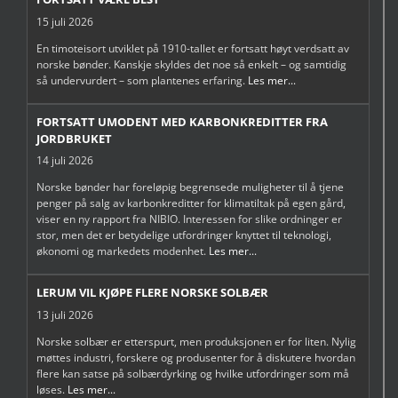
15 juli 2026
En timoteisort utviklet på 1910-tallet er fortsatt høyt verdsatt av
norske bønder. Kanskje skyldes det noe så enkelt – og samtidig
så undervurdert – som plantenes erfaring.
Les mer...
FORTSATT UMODENT MED KARBONKREDITTER FRA
JORDBRUKET
14 juli 2026
Norske bønder har foreløpig begrensede muligheter til å tjene
penger på salg av karbonkreditter for klimatiltak på egen gård,
viser en ny rapport fra NIBIO. Interessen for slike ordninger er
stor, men det er betydelige utfordringer knyttet til teknologi,
økonomi og markedets modenhet.
Les mer...
LERUM VIL KJØPE FLERE NORSKE SOLBÆR
13 juli 2026
Norske solbær er etterspurt, men produksjonen er for liten. Nylig
møttes industri, forskere og produsenter for å diskutere hvordan
flere kan satse på solbærdyrking og hvilke utfordringer som må
løses.
Les mer...