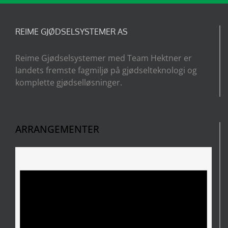
REIME GJØDSELSYSTEMER AS
Reime Gjødselsystemer med Team Hektner er
landets fremste fagmiljø på gjødselteknologi og
komplette gjødselløsninger.
ARRANGEMENTER