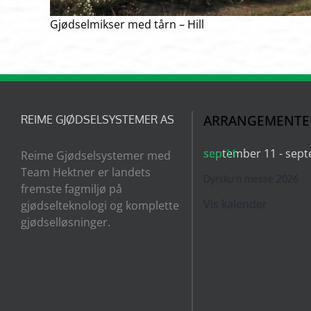
Gjødselmikser med tårn – Hill
ARRANGEMENTE
REIME GJØDSELSYSTEMER AS
sep
september 11
11
-
sept
Reime Gjødselsystemer med
Team Hektner er landets
Dyrsku’n messe 2026
fremste fagmiljø på
Vis kalender
gjødselteknologi og komplette
gjødselløsninger.