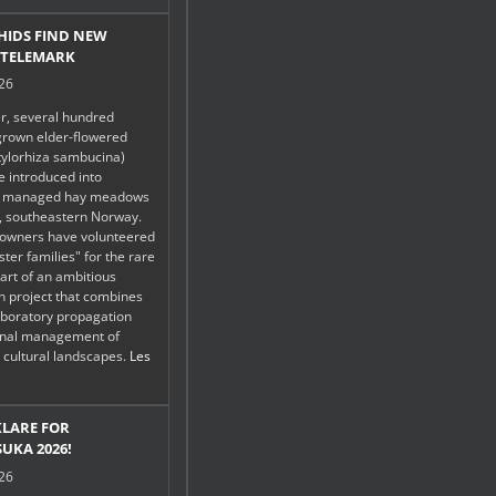
HIDS FIND NEW
 TELEMARK
026
r, several hundred
grown elder-flowered
tylorhiza sambucina)
be introduced into
lly managed hay meadows
, southeastern Norway.
downers have volunteered
oster families" for the rare
art of an ambitious
n project that combines
boratory propagation
ional management of
h cultural landscapes.
Les
KLARE FOR
UKA 2026!
026