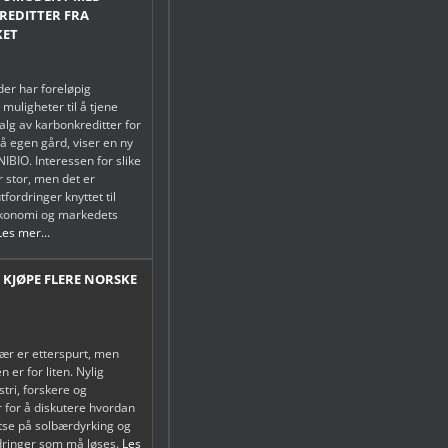
EDITTER FRA
KET
er har foreløpig
muligheter til å tjene
alg av karbonkreditter for
på egen gård, viser en ny
NIBIO. Interessen for slike
r stor, men det er
tfordringer knyttet til
økonomi og markedets
Les mer...
 KJØPE FLERE NORSKE
ær er etterspurt, men
 er for liten. Nylig
tri, forskere og
 for å diskutere hvordan
atse på solbærdyrking og
rdringer som må løses.
Les