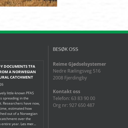
BESØK OSS
Reime Gjødselsystemer
Y DOCUMENTS TFA
Nedre Rælingsveg 516
FROM A NORWEGIAN
URAL CATCHMENT
2008 Fjerdingby
026
Kontakt oss
ively little-known PFAS
Telefon: 63 83 90 00
s spreading in the
t. Researchers have now,
Org nr: 927 650 487
t time, estimated how
hed out of a Norwegian
l catchment over the
n entire year.
Les mer...