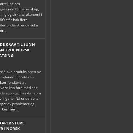
fortelling om
er i nord til beredskap,
tning og sirkulærøkonomi i
IO står bak flere
ter under Arendalsuka
r...
E KRAV TIL SUNN
AN TRUE NORSK
ATSING
r å øke produksjonen av
rbønner til proteinfôr.
kter forskere at
åvare kan føre med seg
de sopp og insekter som
vlingene. Nå undersøker
nget av problemet og
k.
Les mer...
SKAPER STORE
R I NORSK