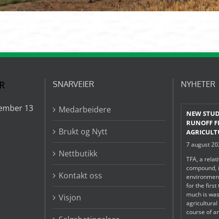
R
SNARVEIER
NYHETER
ember 13
Medarbeidere
NEW STUD
RUNOFF 
Brukt og Nytt
AGRICULT
7 august 2
Nettbutikk
TFA, a relat
compound, i
Kontakt oss
environmen
for the firs
much is was
Visjon
agricultura
course of a