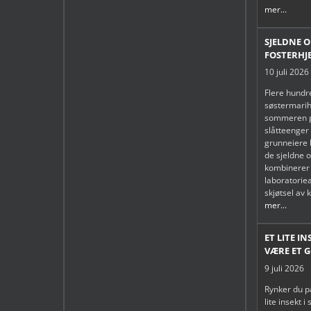
mer...
SJELDNE 
FOSTERHJ
10 juli 2026
Flere hundr
søstermarih
sommeren pl
slåtteenger 
grunneiere b
de sjeldne 
kombinerer
laboratorie
skjøtsel av 
mer...
ET LITE I
VÆRE ET 
9 juli 2026
Rynker du p
lite insekt i