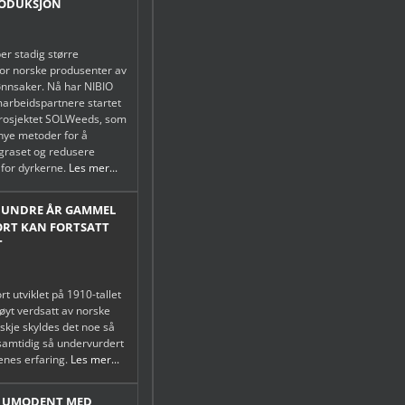
ODUKSJON
er stadig større
or norske produsenter av
ønnsaker. Nå har NIBIO
marbeidspartnere startet
prosjektet SOLWeeds, som
 nye metoder for å
graset og redusere
for dyrkerne.
Les mer...
HUNDRE ÅR GAMMEL
ORT KAN FORTSATT
T
rt utviklet på 1910-tallet
høyt verdsatt av norske
skje skyldes det noe så
 samtidig så undervurdert
enes erfaring.
Les mer...
T UMODENT MED