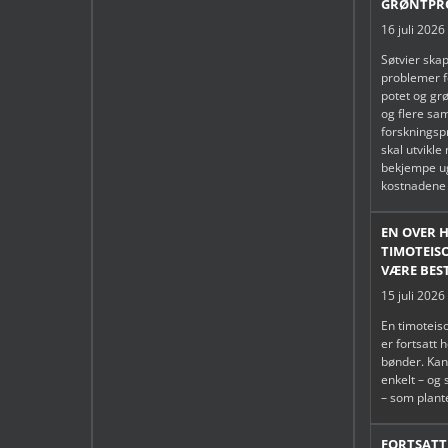
GRØNTPR
16 juli 2026
Søtvier skap
problemer f
potet og gr
og flere sa
forsknings
skal utvikle
bekjempe u
kostnadene 
EN OVER 
TIMOTEIS
VÆRE BES
15 juli 2026
En timoteiso
er fortsatt 
bønder. Kan
enkelt – og
– som plant
FORTSAT