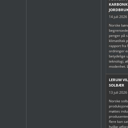
KARBONKR
JORDBRU
14 juli 2026
Norske bønd
begrensede 
penger på s
klimatiltak 
rapport fra 
ordninger e
betydelige u
teknologi, 
modenhet.
LERUM VIL
SOLBÆR
13 juli 2026
Norske solb
produksjonen
møttes indus
produsenter
flere kan s
hvilke utfo