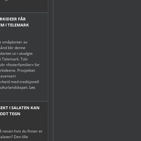
ORKIDEER FÅR
EM I TELEMARK
e småplanter av
ånd blir denne
antet ut i utvalgte
i Telemark. Tolv
lir «fosterfamilier» for
orkideene. Prosjektet
 avansert
arbeid med tradisjonell
kulturlandskapet.
Les
NSEKT I SALATEN KAN
GODT TEGN
å nesen hvis du finner et
 salaten? Den lille