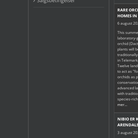
Salgsbetingelser
RARE ORC
HOMES IN
6 august 2
This summe
laboratory-
orchid (Dac
plants will 
traditiona
in Telemark
Twelve lan
to act as "f
orchids as p
conservatio
advanced la
with tradit
species-ric
mer...
NIBIO ER 
ARENDALS
3 august 2