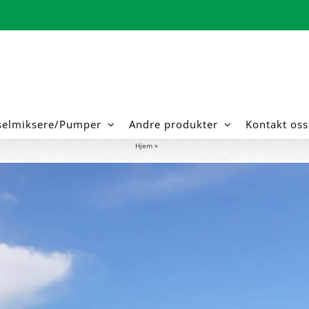
selmiksere/Pumper
Andre produkter
Kontakt oss
Hjem
»
tårn