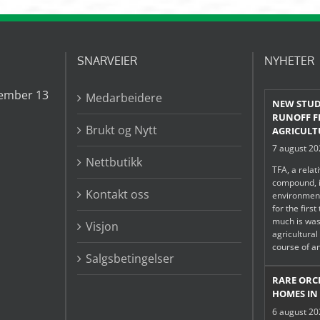
SNARVEIER
NYHETER
ember 13
Medarbeidere
NEW STUD
RUNOFF 
Brukt og Nytt
AGRICULT
7 august 2
Nettbutikk
TFA, a relat
compound, i
Kontakt oss
environmen
for the firs
much is was
Visjon
agricultura
course of a
Salgsbetingelser
RARE ORC
HOMES IN
6 august 2