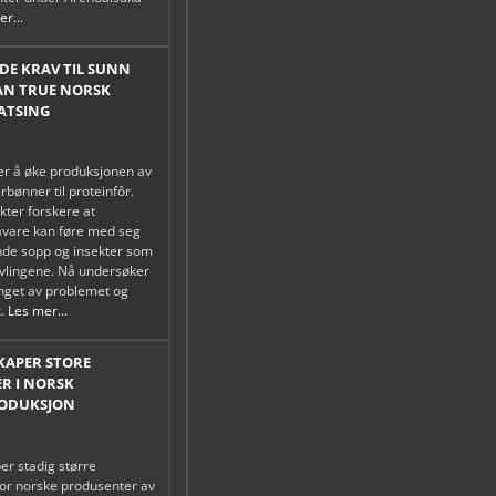
r...
E KRAV TIL SUNN
AN TRUE NORSK
ATSING
r å øke produksjonen av
rbønner til proteinfôr.
kter forskere at
åvare kan føre med seg
de sopp og insekter som
vlingene. Nå undersøker
nget av problemet og
k.
Les mer...
SKAPER STORE
R I NORSK
ODUKSJON
er stadig større
or norske produsenter av