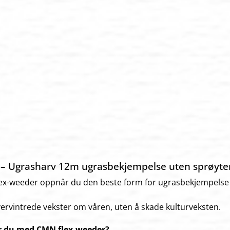
– Ugrasharv 12m ugrasbekjempelse uten sprøyte
x-weeder oppnår du den beste form for ugrasbekjempelse i 
overvintrede vekster om våren, uten å skade kulturveksten.
 du med CMN flex-weeder?