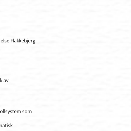
else Flakkebjerg
k av
rollsystem som
matisk