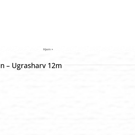
Hjem
»
Såmaskin – ugrasharv 12m
n – Ugrasharv 12m