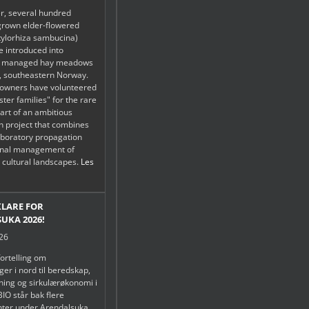
r, several hundred
grown elder-flowered
tylorhiza sambucina)
be introduced into
lly managed hay meadows
, southeastern Norway.
downers have volunteered
oster families" for the rare
art of an ambitious
n project that combines
boratory propagation
ional management of
h cultural landscapes.
Les
KLARE FOR
UKA 2026!
026
fortelling om
er i nord til beredskap,
tning og sirkulærøkonomi i
IO står bak flere
ter under Arendalsuka