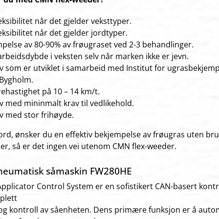
eksibilitet når det gjelder veksttyper.
eksibilitet når det gjelder jordtyper.
pelse av 80-90% av frøugraset ved 2-3 behandlinger.
 arbeidsdybde i veksten selv når marken ikke er jevn.
v som er utviklet i samarbeid med Institut for ugrasbekjemp
 Bygholm.
rehastighet på 10 – 14 km/t.
v med mininmalt krav til vedlikehold.
v med stor frihøyde.
rd, ønsker du en effektiv bekjempelse av frøugras uten bru
er, så er det ingen vei utenom CMN flex-weeder.
Pneumatisk såmaskin FW280HE
plicator Control System er en sofistikert CAN-basert kont
plett
og kontroll av såenheten. Dens primære funksjon er å auto