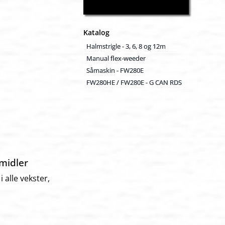
Katalog
Halmstrigle - 3, 6, 8 og 12m
Manual flex-weeder
Såmaskin - FW280E
FW280HE / FW280E - G CAN RDS
midler
alle vekster,