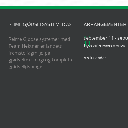
ARRANGEMENTER
REIME GJØDSELSYSTEMER AS
SEP
september 11
-
sept
Reime Gjødselsystemer med
11
Team Hektner er landets
Dyrsku’n messe 2026
fremste fagmiljø på
Vis kalender
gjødselteknologi og komplette
gjødselløsninger.