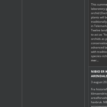
This summe
laboratory-
orchid (Dac
plants will 
traditiona
in Telemark
Twelve lan
to act as "f
orchids as p
conservatio
advanced la
with tradit
species-ric
mer...
NIBIO ER 
ARENDALS
3 august 2
Fra historie
klimaendring
arealforval
havbruk. NIB
arrangemen