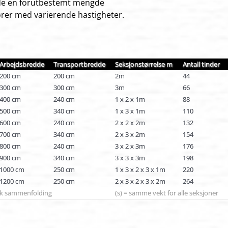
de en forutbestemt mengde
rer med varierende hastigheter.
Arbejdsbredde
Transportbredde
Seksjonstørrelse m
Antall tinder
200 cm
200 cm
2m
44
300 cm
300 cm
3m
66
400 cm
240 cm
1 x 2 x 1m
88
500 cm
340 cm
1 x 3 x 1m
110
600 cm
240 cm
2 x 2 x 2m
132
700 cm
340 cm
2 x 3 x 2m
154
800 cm
240 cm
3 x 2 x 3m
176
900 cm
340 cm
3 x 3 x 3m
198
1000 cm
250 cm
1 x 3 x 2 x 3 x 1m
220
1200 cm
250 cm
2 x 3 x 2 x 3 x 2m
264
isk sammenfolding
(s) = samme vekt for alle seksjoner