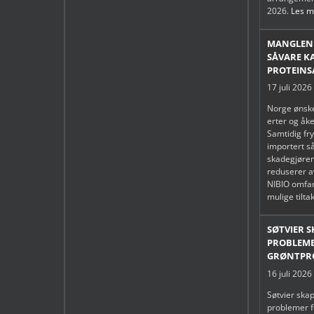
2026.
Les me
MANGLEND
SÅVARE K
PROTEINS
17 juli 2026
Norge ønske
erter og åke
Samtidig fry
importert s
skadegjøren
reduserer a
NIBIO omfa
mulige tilta
SØTVIER 
PROBLEME
GRØNTPR
16 juli 2026
Søtvier skap
problemer f