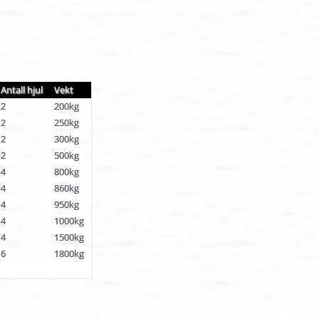
Antall hjul
Vekt
2
200kg
2
250kg
2
300kg
2
500kg
4
800kg
4
860kg
4
950kg
4
1000kg
4
1500kg
6
1800kg