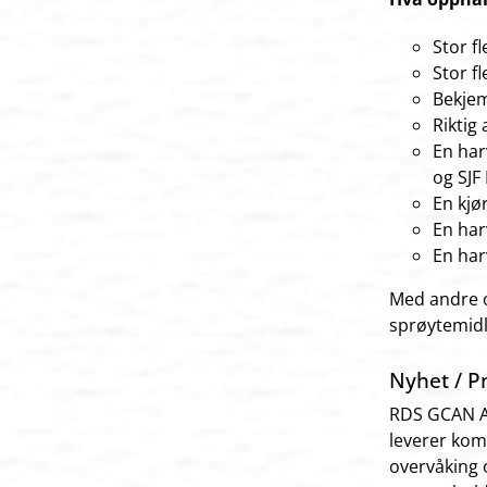
Stor fl
Stor fl
Bekjem
Riktig
En har
og SJF
En kjø
En har
En har
Med andre o
sprøytemidl
Nyhet / 
RDS GCAN Ap
leverer kom
overvåking 