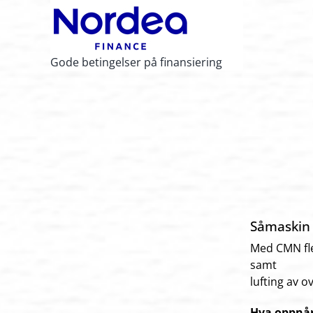
Gode betingelser på finansiering
Såmaskin 
Med CMN fle
samt
lufting av 
Hva oppnår