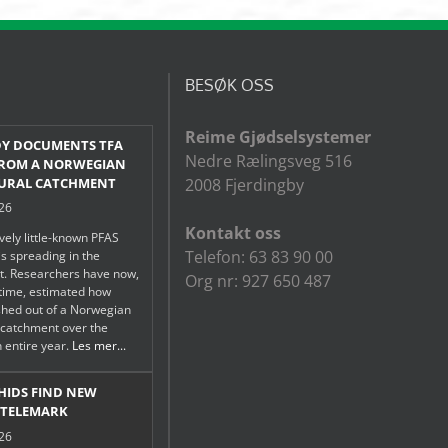
BESØK OSS
Reime Gjødselsystemer
Y DOCUMENTS TFA
Nedre Rælingsveg 516
FROM A NORWEGIAN
URAL CATCHMENT
2008 Fjerdingby
026
Kontakt oss
ively little-known PFAS
Telefon: 63 83 90 00
s spreading in the
t. Researchers have now,
Org nr: 927 650 487
t time, estimated how
hed out of a Norwegian
l catchment over the
n entire year.
Les mer...
HIDS FIND NEW
 TELEMARK
026