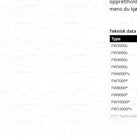
oppretthol
mens du kjø
Teknisk data
Type
FW2000s
FW3000s
FW4000s
FW5000s
FW6000*s
FW7000*
FW8000*
FW9000*
FW10000*
FW12000*s
(*) = hydraul