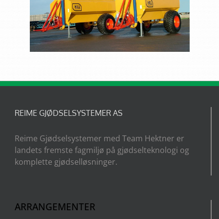
REIME GJØDSELSYSTEMER AS
Reime Gjødselsystemer med Team Hektner er
landets fremste fagmiljø på gjødselteknologi og
komplette gjødselløsninger.
ARRANGEMENTER