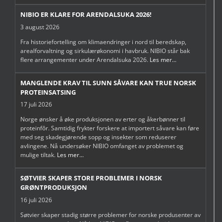
NIBIO ER KLARE FOR ARENDALSUKA 2026!
3 august 2026
Fra historiefortelling om klimaendringer i nord til beredskap,
arealforvaltning og sirkulærøkonomi i havbruk. NIBIO står bak
flere arrangementer under Arendalsuka 2026.
Les mer...
MANGLENDE KRAV TIL SUNN SÅVARE KAN TRUE NORSK
PROTEINSATSING
17 juli 2026
Norge ønsker å øke produksjonen av erter og åkerbønner til
proteinfôr. Samtidig frykter forskere at importert såvare kan føre
med seg skadegjørende sopp og insekter som reduserer
avlingene. Nå undersøker NIBIO omfanget av problemet og
mulige tiltak.
Les mer...
SØTVIER SKAPER STORE PROBLEMER I NORSK
GRØNTPRODUKSJON
16 juli 2026
Søtvier skaper stadig større problemer for norske produsenter av