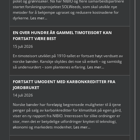
potet og grønnsaker. Nå har NIBIO og flere samarbeidspartnere
startet forskningsprosjektet SOLWeeds, som skal utvikle nye
metoder for å bekjempe ugraset og redusere kostnadene for
dyrkerne.
Les mer...
EN OVER HUNDRE ÅR GAMMEL TIMOTEISORT KAN
FORTSATT VÆRE BEST
15 juli 2026
En timoteisort utviklet på 1910-tallet er fortsatt høyt verdsatt av
norske bønder. Kanskje skyldes det noe så enkelt – og samtidig
så undervurdert – som plantenes erfaring.
Les mer...
FORTSATT UMODENT MED KARBONKREDITTER FRA
JORDBRUKET
14 juli 2026
Norske bønder har foreløpig begrensede muligheter til å tjene
penger på salg av karbonkreditter for klimatiltak på egen gård,
viser en ny rapport fra NIBIO. Interessen for slike ordninger er
stor, men det er betydelige utfordringer knyttet til teknologi,
økonomi og markedets modenhet.
Les mer...