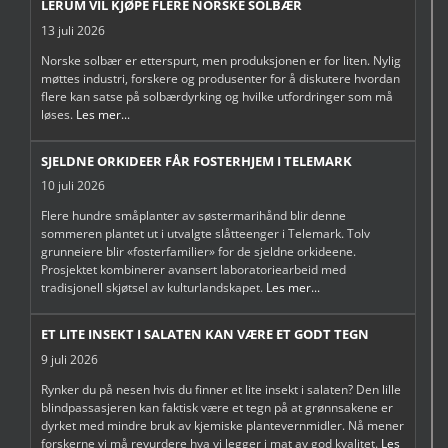
LERUM VIL KJØPE FLERE NORSKE SOLBÆR
13 juli 2026
Norske solbær er etterspurt, men produksjonen er for liten. Nylig
møttes industri, forskere og produsenter for å diskutere hvordan
flere kan satse på solbærdyrking og hvilke utfordringer som må
løses.
Les mer...
SJELDNE ORKIDEER FÅR FOSTERHJEM I TELEMARK
10 juli 2026
Flere hundre småplanter av søstermarihånd blir denne
sommeren plantet ut i utvalgte slåtteenger i Telemark. Tolv
grunneiere blir «fosterfamilier» for de sjeldne orkideene.
Prosjektet kombinerer avansert laboratoriearbeid med
tradisjonell skjøtsel av kulturlandskapet.
Les mer...
ET LITE INSEKT I SALATEN KAN VÆRE ET GODT TEGN
9 juli 2026
Rynker du på nesen hvis du finner et lite insekt i salaten? Den lille
blindpassasjeren kan faktisk være et tegn på at grønnsakene er
dyrket med mindre bruk av kjemiske plantevernmidler. Nå mener
forskerne vi må revurdere hva vi legger i mat av god kvalitet.
Les