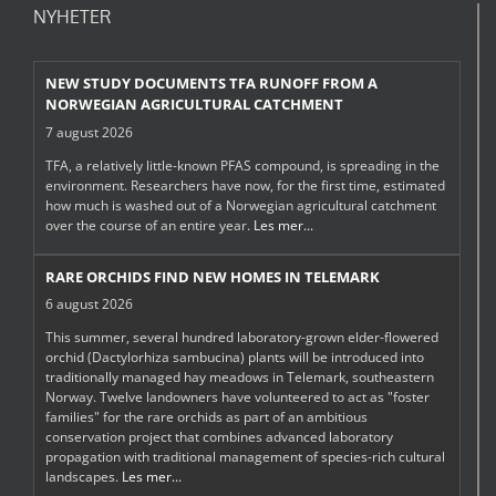
NYHETER
NEW STUDY DOCUMENTS TFA RUNOFF FROM A
NORWEGIAN AGRICULTURAL CATCHMENT
7 august 2026
TFA, a relatively little-known PFAS compound, is spreading in the
environment. Researchers have now, for the first time, estimated
how much is washed out of a Norwegian agricultural catchment
over the course of an entire year.
Les mer...
RARE ORCHIDS FIND NEW HOMES IN TELEMARK
6 august 2026
This summer, several hundred laboratory-grown elder-flowered
orchid (Dactylorhiza sambucina) plants will be introduced into
traditionally managed hay meadows in Telemark, southeastern
Norway. Twelve landowners have volunteered to act as "foster
families" for the rare orchids as part of an ambitious
conservation project that combines advanced laboratory
propagation with traditional management of species-rich cultural
landscapes.
Les mer...