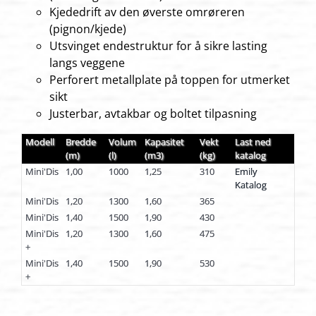
Kjededrift av den øverste omrøreren
(pignon/kjede)
Utsvinget endestruktur for å sikre lasting
langs veggene
Perforert metallplate på toppen for utmerket
sikt
Justerbar, avtakbar og boltet tilpasning
Modell
Bredde
Volum
Kapasitet
Vekt
Last ned
(m)
(l)
(m3)
(kg)
katalog
Mini'Dis
1,00
1000
1,25
310
Emily
Katalog
Mini'Dis
1,20
1300
1,60
365
Mini'Dis
1,40
1500
1,90
430
Mini'Dis
1,20
1300
1,60
475
+
Mini'Dis
1,40
1500
1,90
530
+