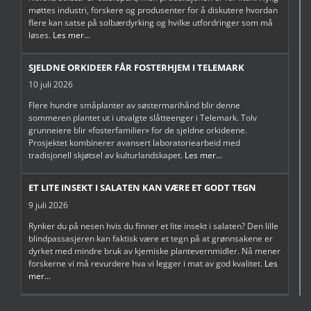
møttes industri, forskere og produsenter for å diskutere hvordan
flere kan satse på solbærdyrking og hvilke utfordringer som må
løses.
Les mer...
SJELDNE ORKIDEER FÅR FOSTERHJEM I TELEMARK
10 juli 2026
Flere hundre småplanter av søstermarihånd blir denne
sommeren plantet ut i utvalgte slåtteenger i Telemark. Tolv
grunneiere blir «fosterfamilier» for de sjeldne orkideene.
Prosjektet kombinerer avansert laboratoriearbeid med
tradisjonell skjøtsel av kulturlandskapet.
Les mer...
ET LITE INSEKT I SALATEN KAN VÆRE ET GODT TEGN
9 juli 2026
Rynker du på nesen hvis du finner et lite insekt i salaten? Den lille
blindpassasjeren kan faktisk være et tegn på at grønnsakene er
dyrket med mindre bruk av kjemiske plantevernmidler. Nå mener
forskerne vi må revurdere hva vi legger i mat av god kvalitet.
Les
mer...