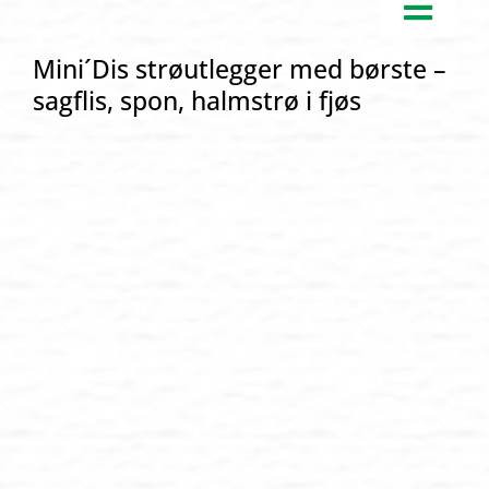
Toggl
EMILY Produkter
Navig
Mini´Dis strøutlegger med børste –
Strøing
sagflis, spon, halmstrø i fjøs
Rundballer
Fôring – Rengjøring