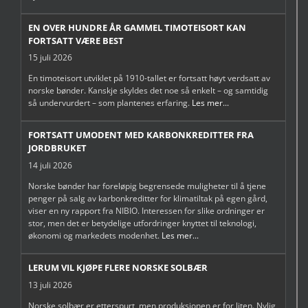
EN OVER HUNDRE ÅR GAMMEL TIMOTEISORT KAN
FORTSATT VÆRE BEST
15 juli 2026
En timoteisort utviklet på 1910-tallet er fortsatt høyt verdsatt av
norske bønder. Kanskje skyldes det noe så enkelt – og samtidig
så undervurdert – som plantenes erfaring.
Les mer...
FORTSATT UMODENT MED KARBONKREDITTER FRA
JORDBRUKET
14 juli 2026
Norske bønder har foreløpig begrensede muligheter til å tjene
penger på salg av karbonkreditter for klimatiltak på egen gård,
viser en ny rapport fra NIBIO. Interessen for slike ordninger er
stor, men det er betydelige utfordringer knyttet til teknologi,
økonomi og markedets modenhet.
Les mer...
LERUM VIL KJØPE FLERE NORSKE SOLBÆR
13 juli 2026
Norske solbær er etterspurt, men produksjonen er for liten. Nylig