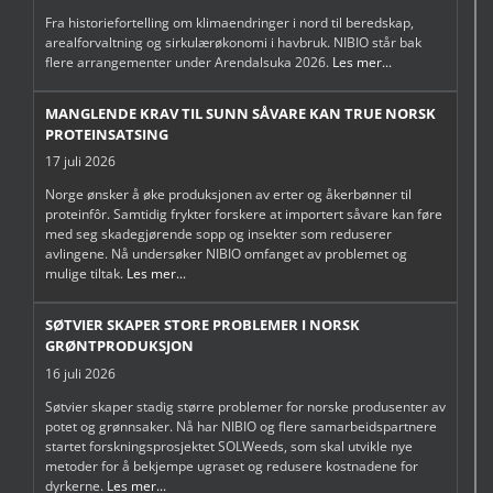
Fra historiefortelling om klimaendringer i nord til beredskap,
arealforvaltning og sirkulærøkonomi i havbruk. NIBIO står bak
flere arrangementer under Arendalsuka 2026.
Les mer...
MANGLENDE KRAV TIL SUNN SÅVARE KAN TRUE NORSK
PROTEINSATSING
17 juli 2026
Norge ønsker å øke produksjonen av erter og åkerbønner til
proteinfôr. Samtidig frykter forskere at importert såvare kan føre
med seg skadegjørende sopp og insekter som reduserer
avlingene. Nå undersøker NIBIO omfanget av problemet og
mulige tiltak.
Les mer...
SØTVIER SKAPER STORE PROBLEMER I NORSK
GRØNTPRODUKSJON
16 juli 2026
Søtvier skaper stadig større problemer for norske produsenter av
potet og grønnsaker. Nå har NIBIO og flere samarbeidspartnere
startet forskningsprosjektet SOLWeeds, som skal utvikle nye
metoder for å bekjempe ugraset og redusere kostnadene for
dyrkerne.
Les mer...