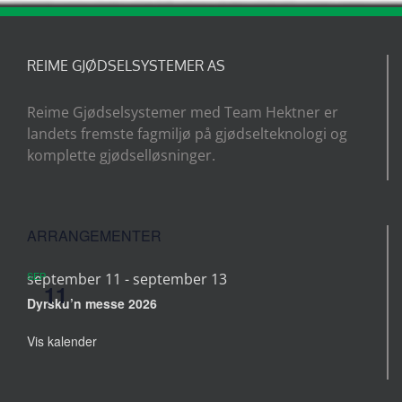
REIME GJØDSELSYSTEMER AS
Reime Gjødselsystemer med Team Hektner er
landets fremste fagmiljø på gjødselteknologi og
komplette gjødselløsninger.
ARRANGEMENTER
SEP
september 11
-
september 13
11
Dyrsku’n messe 2026
Vis kalender