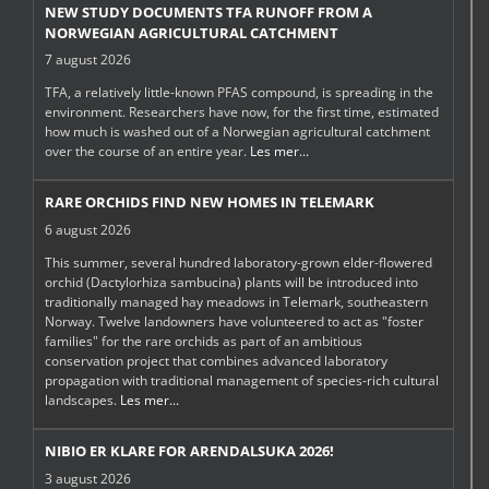
NEW STUDY DOCUMENTS TFA RUNOFF FROM A
NORWEGIAN AGRICULTURAL CATCHMENT
7 august 2026
TFA, a relatively little-known PFAS compound, is spreading in the
environment. Researchers have now, for the first time, estimated
how much is washed out of a Norwegian agricultural catchment
over the course of an entire year.
Les mer...
RARE ORCHIDS FIND NEW HOMES IN TELEMARK
6 august 2026
This summer, several hundred laboratory-grown elder-flowered
orchid (Dactylorhiza sambucina) plants will be introduced into
traditionally managed hay meadows in Telemark, southeastern
Norway. Twelve landowners have volunteered to act as "foster
families" for the rare orchids as part of an ambitious
conservation project that combines advanced laboratory
propagation with traditional management of species-rich cultural
landscapes.
Les mer...
NIBIO ER KLARE FOR ARENDALSUKA 2026!
3 august 2026