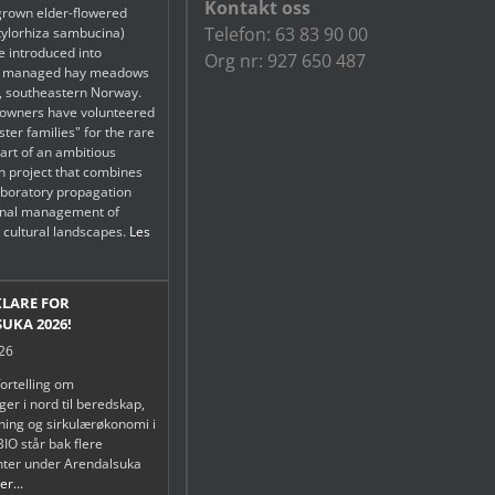
Kontakt oss
grown elder-flowered
Telefon: 63 83 90 00
tylorhiza sambucina)
be introduced into
Org nr: 927 650 487
lly managed hay meadows
, southeastern Norway.
downers have volunteered
oster families" for the rare
art of an ambitious
n project that combines
boratory propagation
ional management of
h cultural landscapes.
Les
KLARE FOR
UKA 2026!
026
fortelling om
er i nord til beredskap,
tning og sirkulærøkonomi i
IO står bak flere
ter under Arendalsuka
r...