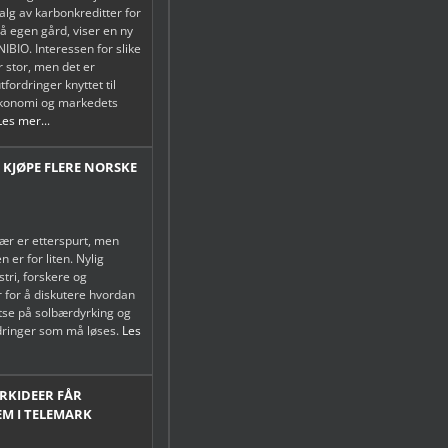
alg av karbonkreditter for
på egen gård, viser en ny
NIBIO. Interessen for slike
r stor, men det er
tfordringer knyttet til
økonomi og markedets
Les mer...
 KJØPE FLERE NORSKE
ær er etterspurt, men
 er for liten. Nylig
tri, forskere og
 for å diskutere hvordan
atse på solbærdyrking og
rdringer som må løses.
Les
ORKIDEER FÅR
EM I TELEMARK