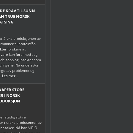
E KRAV TIL SUNN
AN TRUE NORSK
ATSING
r å øke produksjonen av
rbønner til proteinfôr.
kter forskere at
åvare kan føre med seg
de sopp og insekter som
vlingene. Nå undersøker
nget av problemet og
k.
Les mer...
SKAPER STORE
R I NORSK
ODUKSJON
er stadig større
or norske produsenter av
ønnsaker. Nå har NIBIO