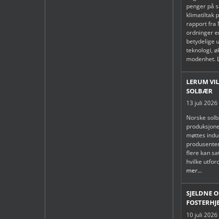
penger på s
klimatiltak 
rapport fra 
ordninger e
betydelige u
teknologi, 
modenhet.
LERUM VIL
SOLBÆR
13 juli 2026
Norske solb
produksjonen
møttes indus
produsenter
flere kan s
hvilke utfo
mer...
SJELDNE 
FOSTERHJ
10 juli 2026