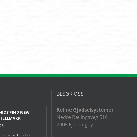
BESØK OSS
Reime Gjødselsystemer
HIDS FIND NEW
Nedre Rælingsveg 516
 TELEMARK
2008 Fjerdingby
026
r, several hundred