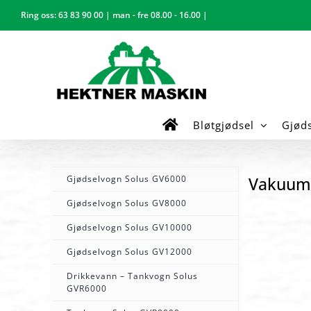
Skip
Ring oss:
63 83 90 00
| man - fre 08.00 - 16.00 |
to
content
Bløtgjødsel
Gjød
Gjødselvogn Solus GV6000
Vakuum 
Gjødselvogn Solus GV8000
Gjødselvogn Solus GV10000
Gjødselvogn Solus GV12000
Drikkevann – Tankvogn Solus
GVR6000