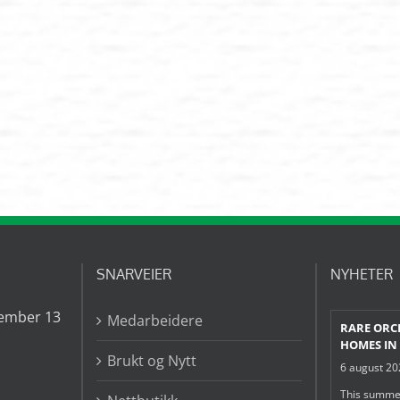
SNARVEIER
NYHETER
ember 13
Medarbeidere
RARE ORC
HOMES IN
Brukt og Nytt
6 august 2
This summe