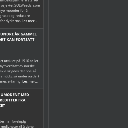
marbeidspartnere startet
prosjektet SOLWeeds, som
 nye metoder for å
graset og redusere
for dyrkerne.
Les mer...
HUNDRE ÅR GAMMEL
ORT KAN FORTSATT
T
rt utviklet på 1910-tallet
høyt verdsatt av norske
skje skyldes det noe så
 samtidig så undervurdert
enes erfaring.
Les mer...
T UMODENT MED
EDITTER FRA
KET
er har foreløpig
muligheter til å tjene