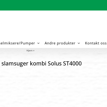
selmiksere/Pumper
Andre produkter
Kontakt oss
Hjem
»
Vakuum slamsuger kombi Solus ST4000
slamsuger kombi Solus ST4000