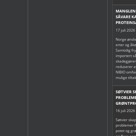
MANGLEND
SÅVARE K
PROTEINS
17 juli 2026
Norge ønske
erter og åke
Samtidig fry
importert s
skadegjøren
reduserer a
NIBIO omfa
mulige tilta
SØTVIER 
PROBLEME
GRØNTPR
16 juli 2026
Søtvier skap
problemer f
potet og gr