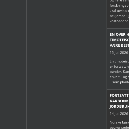
og flere sa
forsknings
skal utvikle
bekjempe u
kostnadene 
EN OVER 
TIMOTEIS
VÆRE BES
15 juli 2026
En timoteiso
er fortsatt 
bønder. Kan
enkelt – og
– som plant
FORTSAT
KARBONKR
JORDBRU
14 juli 2026
Norske bønd
begrensede 