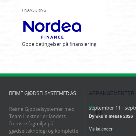
FINANSIERING
Gode betingelser på finansiering
ARRANGEMENTER
REIME GJØDSELSYSTEMER AS
SEP
september 11
-
sept
Reime Gjødselsystemer med
11
Team Hektner er landets
Dyrsku’n messe 2026
fremste fagmiljø på
Vis kalender
gjødselteknologi og komplette