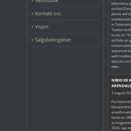
Nettbutikk
laboratory-
orchid (Dac
Kontakt oss
plants will 
traditiona
in Telemark
Visjon
Twelve lan
to act as "f
Salgsbetingelser
orchids as p
conservatio
advanced la
with tradit
species-ric
mer...
NIBIO ER 
ARENDALS
3 august 2
Fra historie
klimaendring
arealforval
havbruk. NIB
arrangemen
2026.
Les me