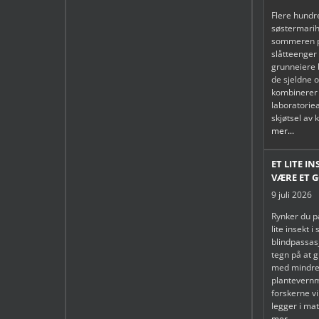
Flere hundr
søstermarih
sommeren pl
slåtteenger 
grunneiere b
de sjeldne 
kombinerer
laboratorie
skjøtsel av 
mer...
ET LITE I
VÆRE ET 
9 juli 2026
Rynker du p
lite insekt i
blindpassas
tegn på at 
med mindre
plantevern
forskerne v
legger i mat
mer...