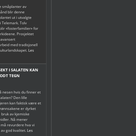
e småplanter av
ånd blir denne
antet ut i utvalgte
i Telemark. Tolv
lir «fosterfamilier» for
orkideene. Prosjektet
 avansert
arbeid med tradisjonell
kulturlandskapet.
Les
NSEKT I SALATEN KAN
GODT TEGN
å nesen hvis du finner et
 salaten? Den lille
jeren kan faktisk være et
grønnsakene er dyrket
 bruk av kjemiske
midler. Nå mener
i må revurdere hva vi
 av god kvalitet.
Les